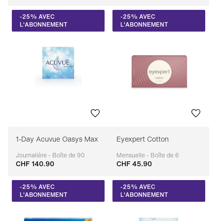
-25% AVEC
-25% AVEC
L'ABONNEMENT
L'ABONNEMENT
1-Day Acuvue Oasys Max
Eyexpert Cotton
Journalière - Boîte de 90
Mensuelle - Boîte de 6
CHF 140.90
CHF 45.90
Adaptable
Adaptable
-25% AVEC
-25% AVEC
L'ABONNEMENT
L'ABONNEMENT