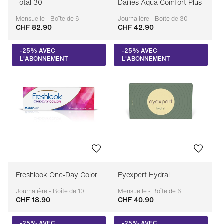
Total 30
Dailies Aqua Comfort Plus
Mensuelle - Boîte de 6
Journalière - Boîte de 30
CHF 82.90
CHF 42.90
Adaptable
Adaptable
-25% AVEC
-25% AVEC
L'ABONNEMENT
L'ABONNEMENT
Freshlook One-Day Color
Eyexpert Hydral
Journalière - Boîte de 10
Mensuelle - Boîte de 6
CHF 18.90
CHF 40.90
Adaptable
Adaptable
-25% AVEC
-25% AVEC