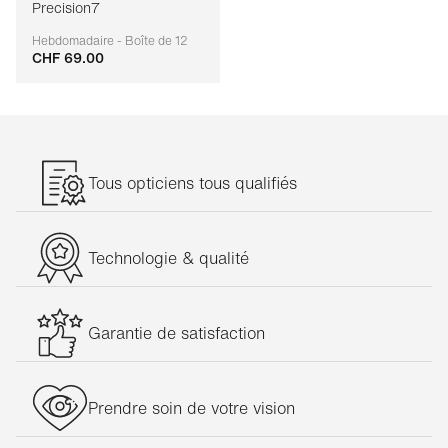
Precision7
Hebdomadaire - Boîte de 12
CHF 69.00
Adaptable
Tous opticiens tous qualifiés
Technologie & qualité
Garantie de satisfaction
Prendre soin de votre vision