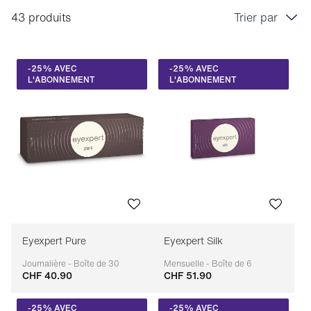
43 produits
Trier par
Prix croissant
-25% AVEC
-25% AVEC
Prix décroissant
L'ABONNEMENT
L'ABONNEMENT
Bestseller
Tri marque A-Z
Tri marque Z-A
Eyexpert Pure
Eyexpert Silk
Journalière - Boîte de 30
Mensuelle - Boîte de 6
CHF 40.90
CHF 51.90
Adaptable
Adaptable
-25% AVEC
-25% AVEC