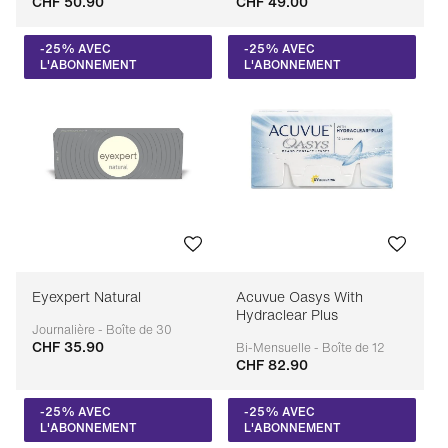
CHF 50.90
CHF 49.00
Adaptable
Adaptable
-25% AVEC
-25% AVEC
L'ABONNEMENT
L'ABONNEMENT
Eyexpert Natural
Acuvue Oasys With
Hydraclear Plus
Journalière - Boîte de 30
CHF 35.90
Adaptable
Bi-Mensuelle - Boîte de 12
CHF 82.90
Adaptable
-25% AVEC
-25% AVEC
L'ABONNEMENT
L'ABONNEMENT