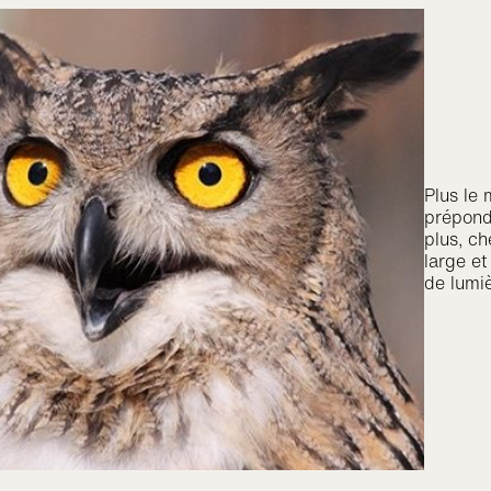
Plus le 
prépond
plus, ch
large et
de lumiè