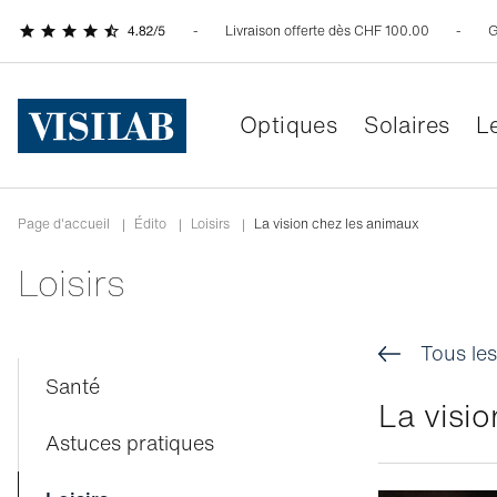
Livraison offerte dès CHF 100.00
G
Optiques
Solaires
Le
Page d'accueil
|
Édito
|
Loisirs
|
La vision chez les animaux
Loisirs
Tous les
Santé
La visi
Astuces pratiques