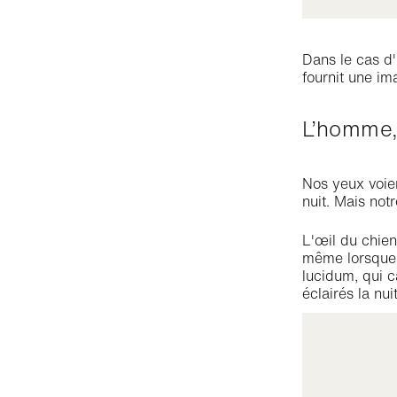
Dans le cas d
fournit une im
L’homme,
Nos yeux voien
nuit. Mais not
L'œil du chien
même lorsque l
lucidum, qui ca
éclairés la nu