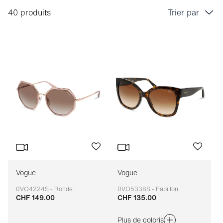
40 produits
Trier par
Prix croissant
Prix décroissant
Bestseller
Tri marque A-Z
Tri marque Z-A
Vogue
Vogue
0VO4224S - Ronde
0VO5338S - Papillon
CHF 149.00
CHF 135.00
Adaptable
Adaptable
Plus de coloris