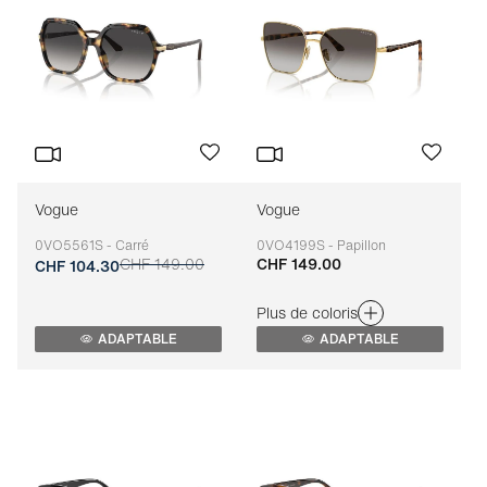
Vogue
Vogue
0VO5561S - Carré
0VO4199S - Papillon
CHF 149.00
CHF 149.00
Adaptable
Adaptable
CHF 104.30
Plus de coloris
ADAPTABLE
ADAPTABLE