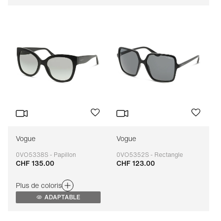
Vogue
Vogue
0VO5338S - Papillon
0VO5352S - Rectangle
CHF 135.00
CHF 123.00
Adaptable
Adaptable
Plus de coloris
ADAPTABLE