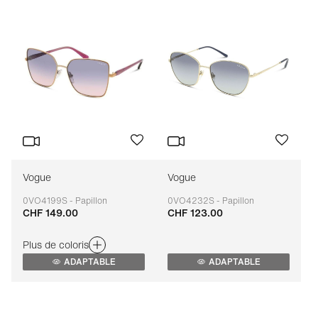
Vogue
Vogue
0VO4199S - Papillon
0VO4232S - Papillon
CHF 149.00
CHF 123.00
Adaptable
Adaptable
Plus de coloris
ADAPTABLE
ADAPTABLE