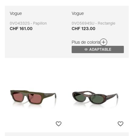
Vogue
Vogue
0VO4332S - Papillon
0VO5694SU - Rectangle
CHF 161.00
CHF 123.00
Adaptable
Adaptable
Plus de coloris
ADAPTABLE