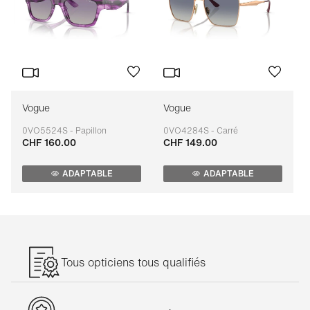
Vogue
Vogue
0VO5524S - Papillon
0VO4284S - Carré
CHF 160.00
CHF 149.00
Adaptable
Adaptable
ADAPTABLE
ADAPTABLE
Tous opticiens tous qualifiés