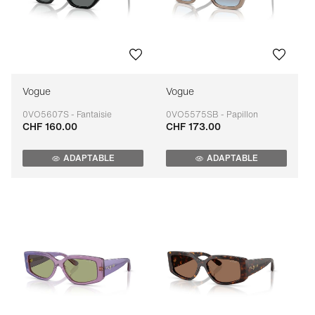
Vogue
Vogue
0VO5607S - Fantaisie
0VO5575SB - Papillon
CHF 160.00
CHF 173.00
Adaptable
Adaptable
ADAPTABLE
ADAPTABLE