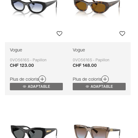
Vogue
Vogue
0VO5616S - Papillon
0VO5616S - Papillon
CHF 123.00
CHF 148.00
Adaptable
Adaptable
Plus de coloris
Plus de coloris
ADAPTABLE
ADAPTABLE