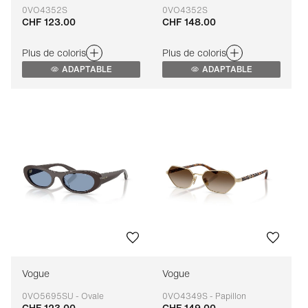
0VO4352S
0VO4352S
CHF 123.00
CHF 148.00
Adaptable
Adaptable
Plus de coloris
Plus de coloris
ADAPTABLE
ADAPTABLE
Vogue
Vogue
0VO5695SU - Ovale
0VO4349S - Papillon
CHF 123.00
CHF 149.00