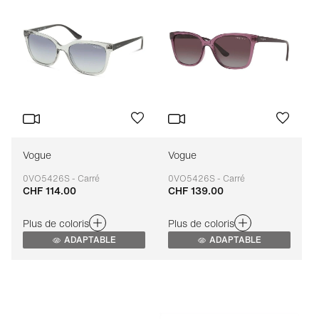
Vogue
Vogue
0VO5426S - Carré
0VO5426S - Carré
CHF 114.00
CHF 139.00
Adaptable
Adaptable
Plus de coloris
Plus de coloris
ADAPTABLE
ADAPTABLE