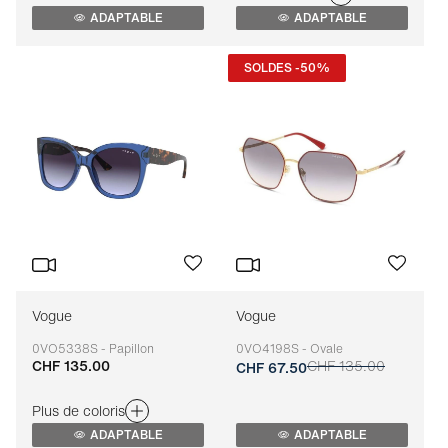
ADAPTABLE
ADAPTABLE
SOLDES -50%
Vogue
Vogue
0VO5338S - Papillon
0VO4198S - Ovale
CHF 135.00
CHF 135.00
Adaptable
Adaptable
CHF 67.50
Plus de coloris
ADAPTABLE
ADAPTABLE