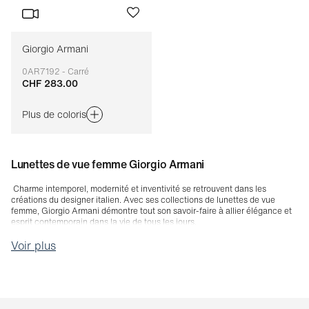
Giorgio Armani
0AR7192 - Carré
CHF 283.00
Adaptable
Plus de coloris
Lunettes de vue femme Giorgio Armani
Charme intemporel, modernité et inventivité se retrouvent dans les
créations du designer italien. Avec ses collections de lunettes de vue
femme, Giorgio Armani démontre tout son savoir-faire à allier élégance et
esprit contemporain dans la vie de tous les jours.
Voir plus