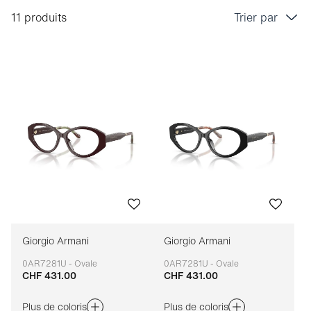
11 produits
Trier par
Prix croissant
Prix décroissant
Bestseller
Tri marque A-Z
Tri marque Z-A
Giorgio Armani
Giorgio Armani
0AR7281U - Ovale
0AR7281U - Ovale
CHF 431.00
CHF 431.00
Adaptable
Adaptable
Plus de coloris
Plus de coloris