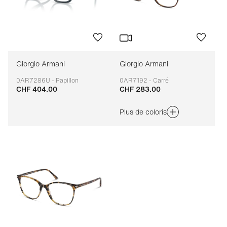
Giorgio Armani
Giorgio Armani
0AR7286U - Papillon
0AR7192 - Carré
CHF 404.00
CHF 283.00
Adaptable
Adaptable
Plus de coloris