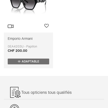
Emporio Armani
0EA4203U - Papillon
CHF 200.00
Adaptable
ADAPTABLE
Tous opticiens tous qualifiés