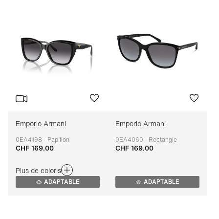
Emporio Armani
Emporio Armani
0EA4198 - Papillon
0EA4060 - Rectangle
CHF 169.00
CHF 169.00
Adaptable
Adaptable
Plus de coloris
ADAPTABLE
ADAPTABLE