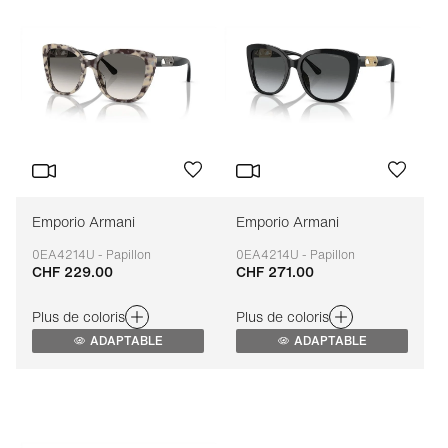
Emporio Armani
Emporio Armani
0EA4214U - Papillon
0EA4214U - Papillon
CHF 229.00
CHF 271.00
Adaptable
Adaptable
Plus de coloris
Plus de coloris
ADAPTABLE
ADAPTABLE