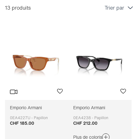
13 produits
Trier par
Prix croissant
Prix décroissant
Bestseller
Tri marque A-Z
Tri marque Z-A
Emporio Armani
Emporio Armani
0EA4227U - Papillon
0EA4238 - Papillon
CHF 185.00
CHF 212.00
Adaptable
Adaptable
Plus de coloris