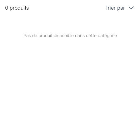
0 produits
Trier par
Prix croissant
Prix décroissant
Pas de produit disponible dans cette catégorie
Bestseller
Tri marque A-Z
Tri marque Z-A