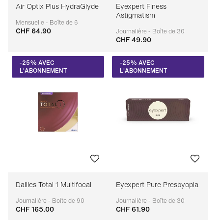
Air Optix Plus HydraGlyde
Eyexpert Finess
Astigmatism
Mensuelle - Boîte de 6
CHF 64.90
Adaptable
Journalière - Boîte de 30
CHF 49.90
Adaptable
-25% AVEC
-25% AVEC
L'ABONNEMENT
L'ABONNEMENT
Dailies Total 1 Multifocal
Eyexpert Pure Presbyopia
Journalière - Boîte de 90
Journalière - Boîte de 30
CHF 165.00
CHF 61.90
Adaptable
Adaptable