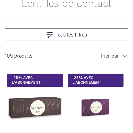
Lentilles de contact
Tous les filtres
109 produits
Trier par
Prix croissant
-25% AVEC
-25% AVEC
Prix décroissant
L'ABONNEMENT
L'ABONNEMENT
Bestseller
Tri marque A-Z
Tri marque Z-A