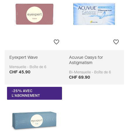
Eyexpert Wave
Acuvue Oasys for
Astigmatism
Mensuelle - Boîte de 6
CHF 45.90
Adaptable
Bi-Mensuelle - Boîte de 6
CHF 69.90
Adaptable
-25% AVEC
L'ABONNEMENT