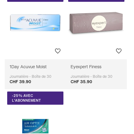
1Day Acuvue Moist
Eyexpert Finess
Journalière - Boîte de 30
Journalière - Boîte de 30
CHF 39.90
CHF 35.90
Adaptable
Adaptable
-25% AVEC
L'ABONNEMENT