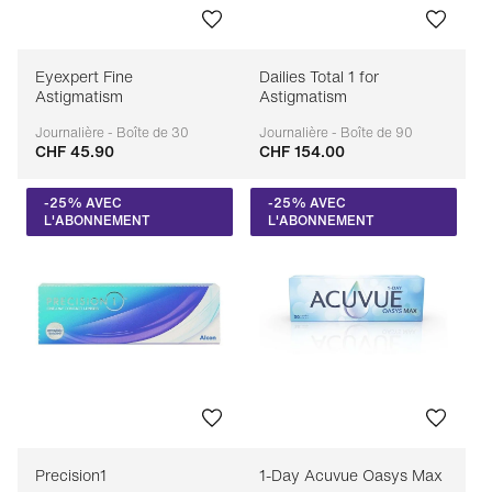
Eyexpert Fine
Dailies Total 1 for
Astigmatism
Astigmatism
Journalière - Boîte de 30
Journalière - Boîte de 90
CHF 45.90
CHF 154.00
Adaptable
Adaptable
-25% AVEC
-25% AVEC
L'ABONNEMENT
L'ABONNEMENT
Precision1
1-Day Acuvue Oasys Max