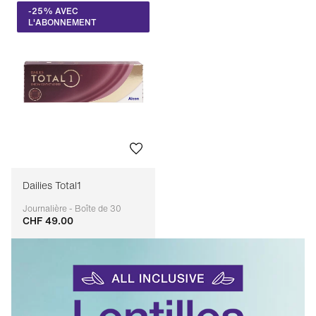
-25% AVEC
L'ABONNEMENT
Dailies Total1
Journalière - Boîte de 30
CHF 49.00
Adaptable