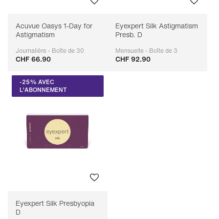
Acuvue Oasys 1-Day for
Eyexpert Silk Astigmatism
Astigmatism
Presb. D
Journalière - Boîte de 30
Mensuelle - Boîte de 3
CHF 66.90
CHF 92.90
Adaptable
Adaptable
-25% AVEC
L'ABONNEMENT
Eyexpert Silk Presbyopia
D