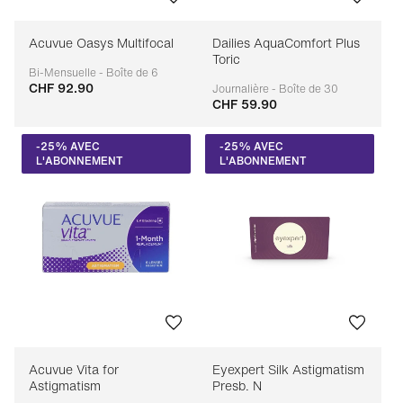
Acuvue Oasys Multifocal
Dailies AquaComfort Plus
Toric
Bi-Mensuelle - Boîte de 6
CHF 92.90
Adaptable
Journalière - Boîte de 30
CHF 59.90
Adaptable
-25% AVEC
-25% AVEC
L'ABONNEMENT
L'ABONNEMENT
Acuvue Vita for
Eyexpert Silk Astigmatism
Astigmatism
Presb. N