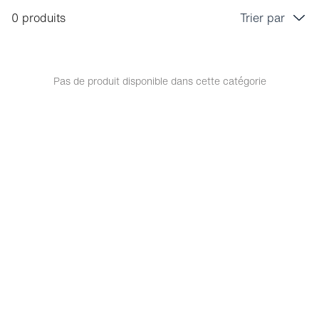
0 produits
Trier par
Prix croissant
Prix décroissant
Pas de produit disponible dans cette catégorie
Bestseller
Tri marque A-Z
Tri marque Z-A