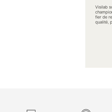
Visilab s
champion
fier de r
qualité, 