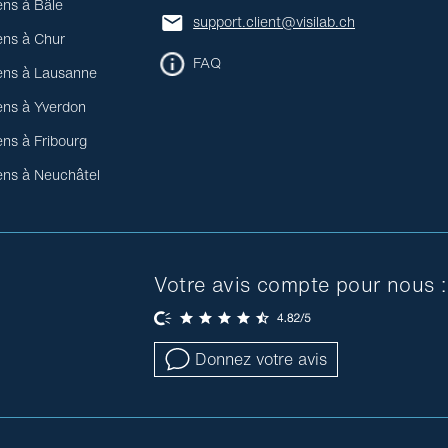
ens à Bâle
support.client@visilab.ch
ens à Chur
FAQ
ens à Lausanne
ens à Yverdon
ens à Fribourg
ens à Neuchâtel
Votre avis compte pour nous :
Donnez votre avis