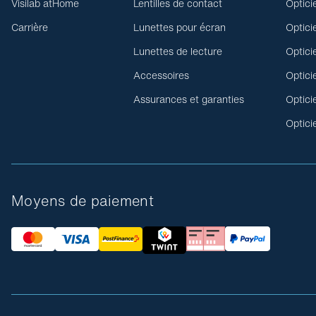
Visilab atHome
Lentilles de contact
Optici
Carrière
Lunettes pour écran
Optici
Lunettes de lecture
Optici
Accessoires
Optici
Assurances et garanties
Optici
Optici
Moyens de paiement