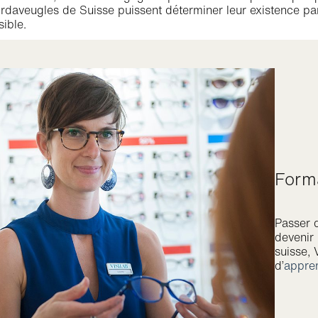
daveugles de Suisse puissent déterminer leur existence par
sible.
Form
Passer d
devenir 
suisse, 
d’
appren