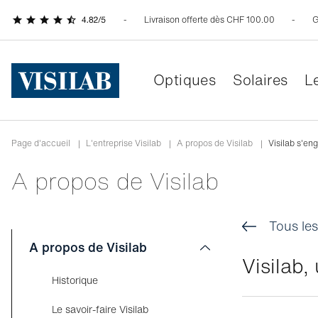
Livraison offerte dès CHF 100.00
G
Optiques
Solaires
Le
Page d'accueil
|
L'entreprise Visilab
|
A propos de Visilab
|
Visilab s'en
A propos de Visilab
Tous les
A propos de Visilab
Visilab,
Historique
Le savoir-faire Visilab