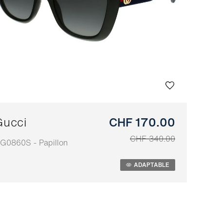
Gucci
CHF 170.00
CHF 340.00
G0860S - Papillon
daptable
ADAPTABLE