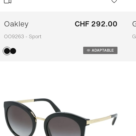
Oakley
CHF 292.00
OO9263 - Sport
G
Adaptable
A
ADAPTABLE