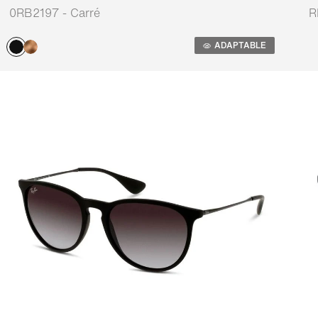
0RB2197 - Carré
R
Adaptable
A
ADAPTABLE