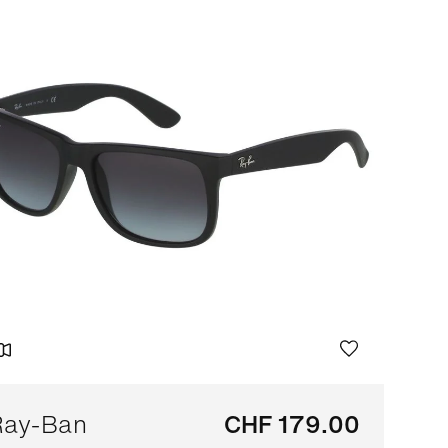
Bestseller
Tri marque A-Z
Tri marque Z-A
Ray-Ban
CHF 179.00