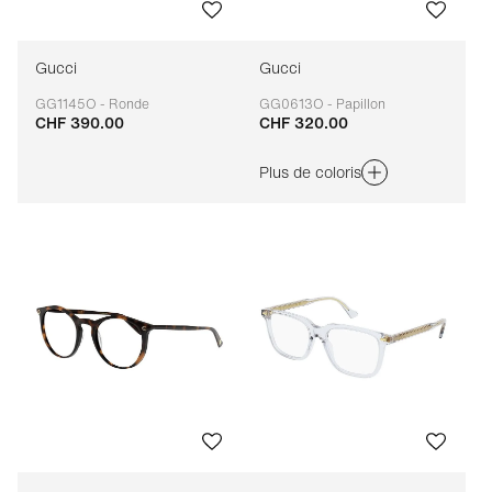
Gucci
Gucci
GG1145O - Ronde
GG0613O - Papillon
CHF 390.00
CHF 320.00
Adaptable
Adaptable
Plus de coloris