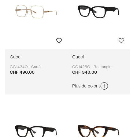
Gucci
Gucci
GG1434O - Carré
GG1428O - Rectangle
CHF 490.00
CHF 340.00
Adaptable
Adaptable
Plus de coloris