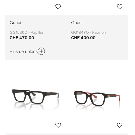
Gucci
Gucci
GG1530O - Papillon
GG1847O - Papillon
CHF 470.00
CHF 400.00
Adaptable
Adaptable
Plus de coloris