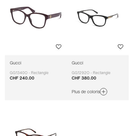
Gucci
Gucci
GG1340O - Rectangle
GG1292O - Rectangle
CHF 240.00
CHF 380.00
Adaptable
Adaptable
Plus de coloris