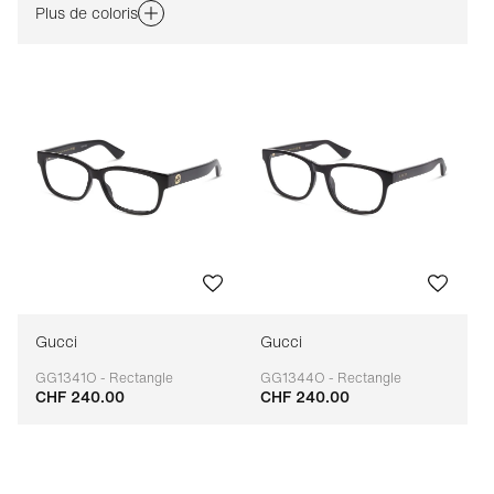
Plus de coloris
Gucci
Gucci
GG1341O - Rectangle
GG1344O - Rectangle
CHF 240.00
CHF 240.00
Adaptable
Adaptable