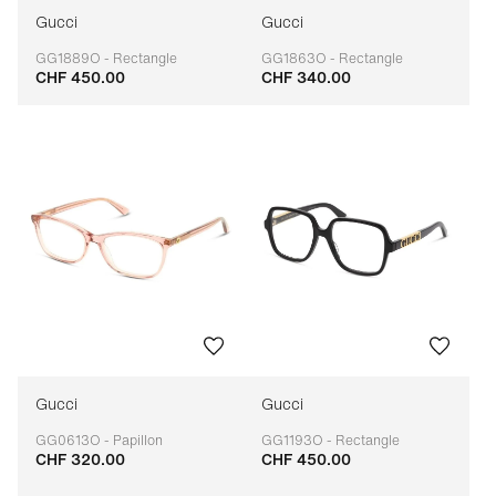
Gucci
Gucci
GG1889O - Rectangle
GG1863O - Rectangle
CHF 450.00
CHF 340.00
Adaptable
Adaptable
Gucci
Gucci
GG0613O - Papillon
GG1193O - Rectangle
CHF 320.00
CHF 450.00
Adaptable
Adaptable