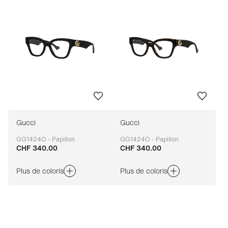
Gucci
Gucci
GG1424O - Papillon
GG1424O - Papillon
CHF 340.00
CHF 340.00
Adaptable
Adaptable
Plus de coloris
Plus de coloris