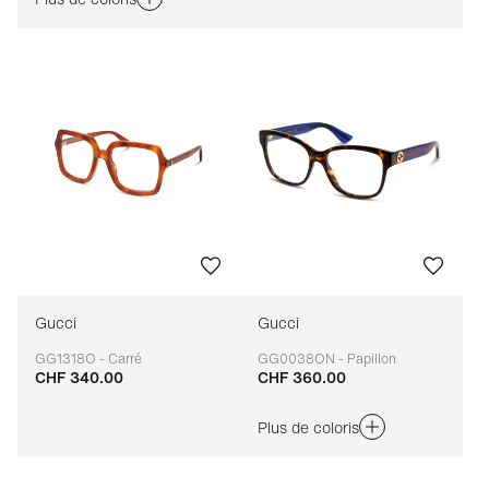
Gucci
Gucci
GG1318O - Carré
GG0038ON - Papillon
CHF 340.00
CHF 360.00
Adaptable
Adaptable
Plus de coloris