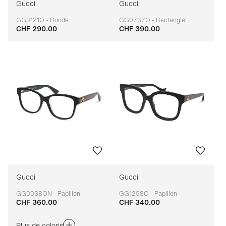
Gucci
Gucci
GG0121O - Ronde
GG0737O - Rectangle
CHF 290.00
CHF 390.00
Adaptable
Adaptable
Gucci
Gucci
GG0038ON - Papillon
GG1258O - Papillon
CHF 360.00
CHF 340.00
Adaptable
Adaptable
Plus de coloris