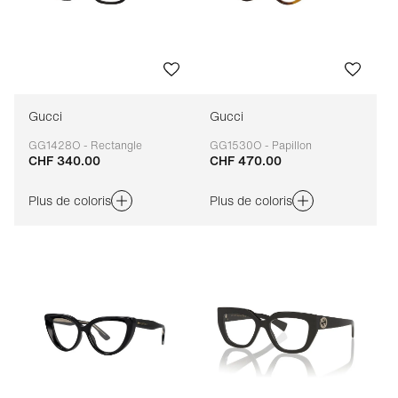
Gucci
Gucci
GG1428O - Rectangle
GG1530O - Papillon
CHF 340.00
CHF 470.00
Adaptable
Adaptable
Plus de coloris
Plus de coloris