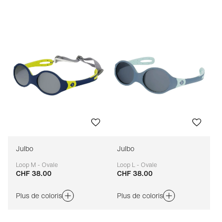
Prix croissant
Prix décroissant
Bestseller
Tri marque A-Z
Tri marque Z-A
Julbo
Julbo
Loop M - Ovale
Loop L - Ovale
CHF 38.00
CHF 38.00
Adaptable
Adaptable
Plus de coloris
Plus de coloris