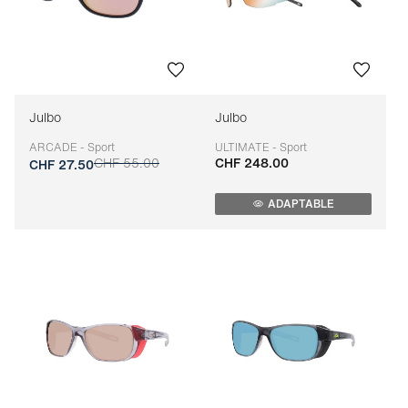
Julbo
Julbo
ARCADE - Sport
ULTIMATE - Sport
CHF 55.00
CHF 248.00
Adaptable
Adaptable
CHF 27.50
ADAPTABLE