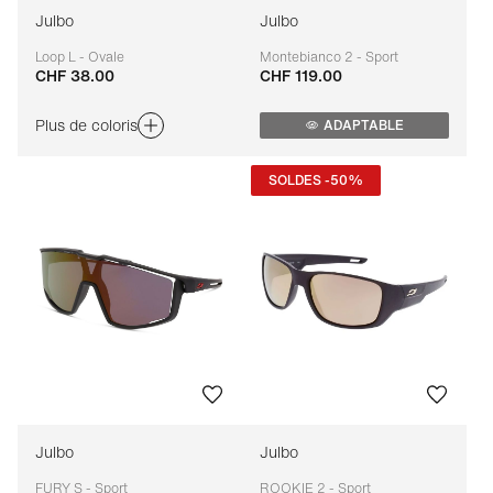
Julbo
Julbo
Loop L - Ovale
Montebianco 2 - Sport
CHF 38.00
CHF 119.00
Adaptable
Adaptable
Plus de coloris
ADAPTABLE
SOLDES -50%
Julbo
Julbo
FURY S - Sport
ROOKIE 2 - Sport