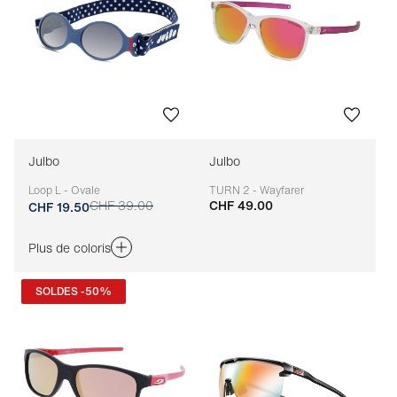
Julbo
Julbo
Loop L - Ovale
TURN 2 - Wayfarer
CHF 39.00
CHF 49.00
Adaptable
Adaptable
CHF 19.50
Plus de coloris
SOLDES -50%