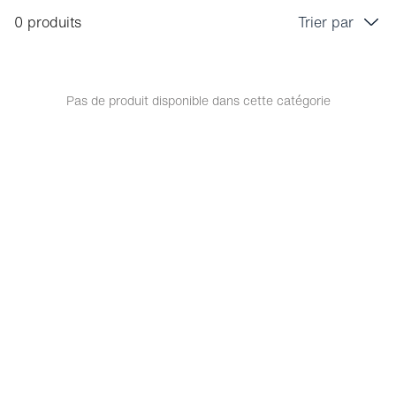
0 produits
Trier par
Prix croissant
Prix décroissant
Pas de produit disponible dans cette catégorie
Bestseller
Tri marque A-Z
Tri marque Z-A