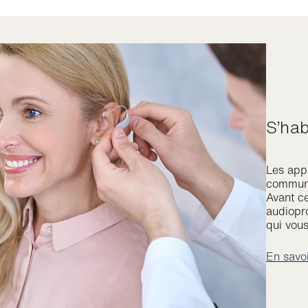
S’h
Les appa
communi
Avant ce
audiopr
qui vous
En savoi