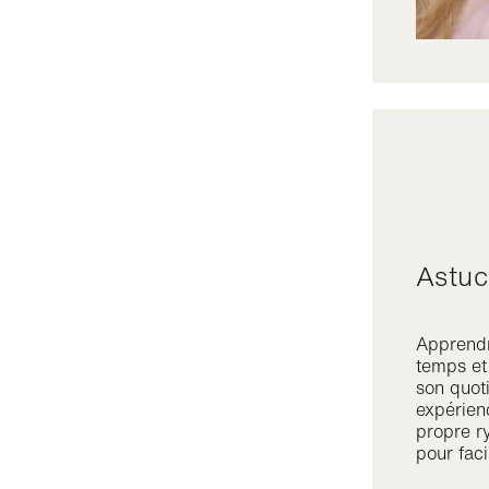
Astu
Apprendr
temps et
son quot
expérienc
propre r
pour faci