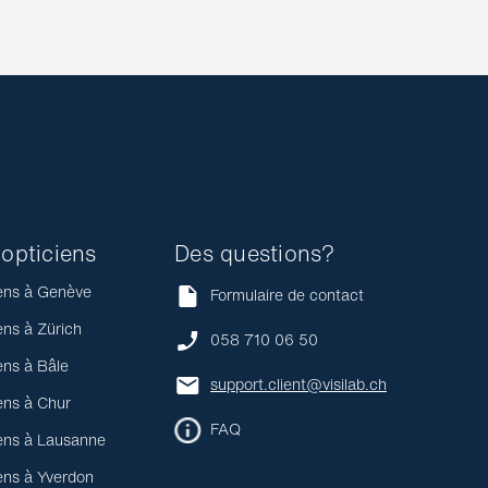
opticiens
Des questions?
ens à Genève
Formulaire de contact
ens à Zürich
058 710 06 50
ens à Bâle
support.client@visilab.ch
ens à Chur
FAQ
ens à Lausanne
ens à Yverdon