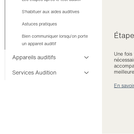
Fonctionnement de l’audition
S'habituer aux aides auditives
Différents types de perte auditive
Astuces pratiques
Étap
Premiers signes de la perte auditive
Bien communiquer lorsqu’on porte
un appareil auditif
Liens entre santé et audition
Une fois 
Appareils auditifs
nécessair
accompag
Solutions auditives
meilleure
Services Audition
Différentes formes et gammes
En savoi
Prestations auditives Visilab
d’appareils auditifs chez Visilab
Garanties Visilab
Équipements stéréophoniques
Accessoires connectés
Remboursements et
accompagnements administratifs