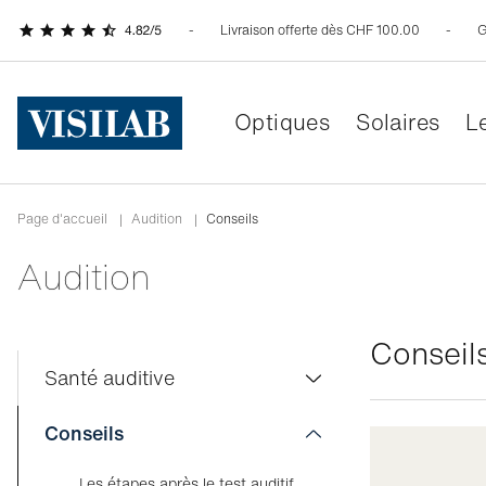
Livraison offerte dès CHF 100.00
G
Optiques
Solaires
Le
Page d'accueil
|
Audition
|
Conseils
Audition
Conseil
Santé auditive
Test auditif gratuit
Conseils
Test auditif en ligne
Les étapes après le test auditif