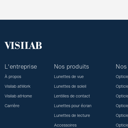
L'entreprise
Nos produits
Nos 
À propos
Lunettes de vue
Optici
Visilab atWork
Lunettes de soleil
Optici
Visilab atHome
Lentilles de contact
Optici
Carrière
Lunettes pour écran
Optici
Lunettes de lecture
Optici
Accessoires
Optici