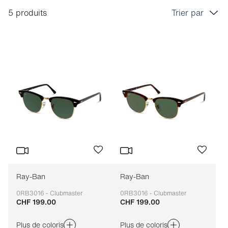
5 produits
Trier par
Prix croissant
Prix décroissant
Bestseller
Tri marque A-Z
Tri marque Z-A
Ray-Ban
Ray-Ban
0RB3016 - Clubmaster
0RB3016 - Clubmaster
CHF 199.00
CHF 199.00
Adaptable
Adaptable
Plus de coloris
Plus de coloris