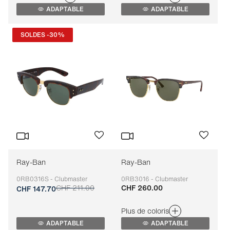
ADAPTABLE
ADAPTABLE
SOLDES -30%
Ray-Ban
Ray-Ban
0RB0316S - Clubmaster
0RB3016 - Clubmaster
CHF 211.00
CHF 260.00
Adaptable
Adaptable
CHF 147.70
Plus de coloris
ADAPTABLE
ADAPTABLE