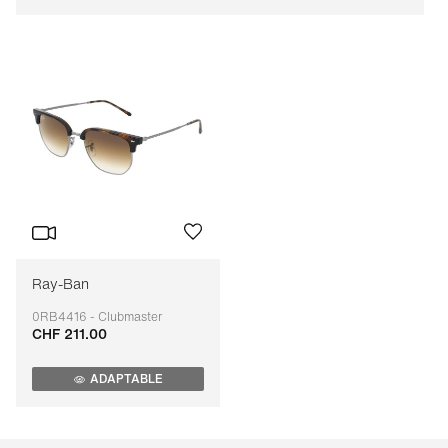
Ray-Ban
0RB4416 - Clubmaster
CHF 211.00
Adaptable
ADAPTABLE