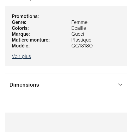
promotions:
genre:
Femme
coloris:
Ecaille
marque:
Gucci
matière monture:
Plastique
modèle:
GG1318O
Voir plus
Dimensions
largeur pont:
21 mm
largeur verre:
55 mm