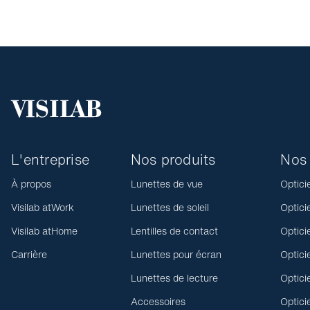
L'entreprise
Nos produits
Nos 
À propos
Lunettes de vue
Optici
Visilab atWork
Lunettes de soleil
Optici
Visilab atHome
Lentilles de contact
Optici
Carrière
Lunettes pour écran
Optici
Lunettes de lecture
Optici
Accessoires
Optici