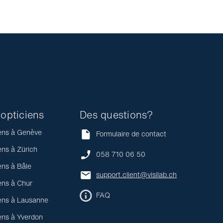
opticiens
Des questions?
ens à Genève
Formulaire de contact
ens à Zürich
058 710 06 50
ens à Bâle
support.client@visilab.ch
ens à Chur
FAQ
ens à Lausanne
ens à Yverdon