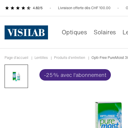
Livraison offerte dès CHF 100.00
G
Optiques
Solaires
Le
Page d'accueil
|
Lentilles
|
Produits d'entretien
|
Opti-Free PureMoist 
-25% avec l'abonnement