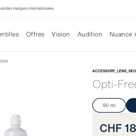
randes marques internationales
ntilles
Offres
Vision
Audition
Nuance 
300ml
Adaptabl
ACCESSORY_LENS_SEO_
Opti-Fre
90 ml
CHF 18