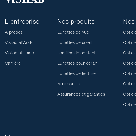
L'entreprise
Nos produits
Nos 
À propos
Lunettes de vue
Optici
Visilab atWork
Lunettes de soleil
Optici
Visilab atHome
Lentilles de contact
Optici
Carrière
Lunettes pour écran
Optici
Lunettes de lecture
Optici
Accessoires
Optici
Assurances et garanties
Optici
Optici