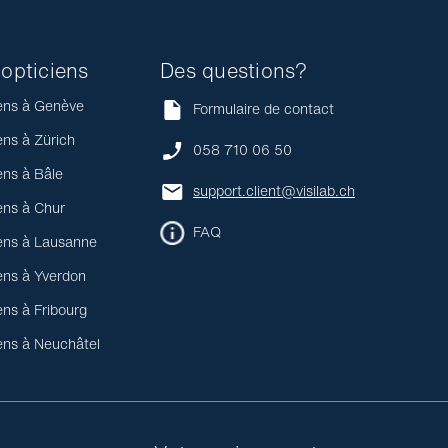
opticiens
Des questions?
ens à Genève
Formulaire de contact
ens à Zürich
058 710 06 50
ens à Bâle
support.client@visilab.ch
ens à Chur
FAQ
ens à Lausanne
ens à Yverdon
ens à Fribourg
ens à Neuchâtel