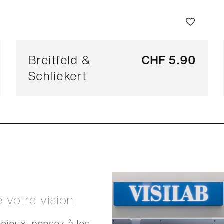
Breitfeld &
CHF 5.90
Schliekert
e votre vision
cieux, pensez à les