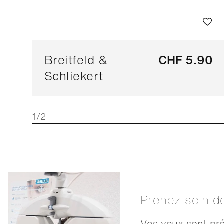
Breitfeld &
CHF 5.90
Schliekert
1/2
Prenez soin d
Vos yeux sont pré