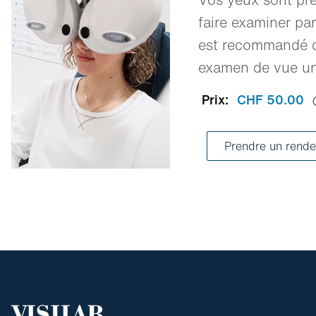
faire examiner par
est recommandé d
examen de vue une
Prix:
CHF 50.00
Prendre un rende