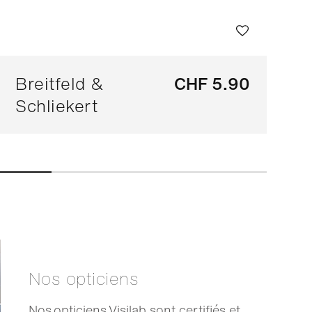
Breitfeld &
CHF 5.90
Schliekert
Nos opticiens
Nos opticiens Visilab sont certifiés et