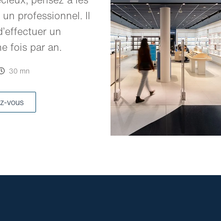
 un professionnel. Il
’effectuer un
 fois par an.
30 mn
z-vous