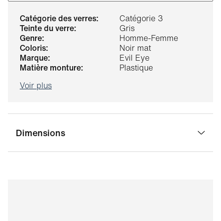
catégorie des verres:
Catégorie 3
teinte du verre:
Gris
genre:
Homme-Femme
coloris:
Noir mat
marque:
Evil Eye
matière monture:
Plastique
Voir plus
Dimensions
largeur pont:
09 mm
largeur verre:
69 mm
longueur