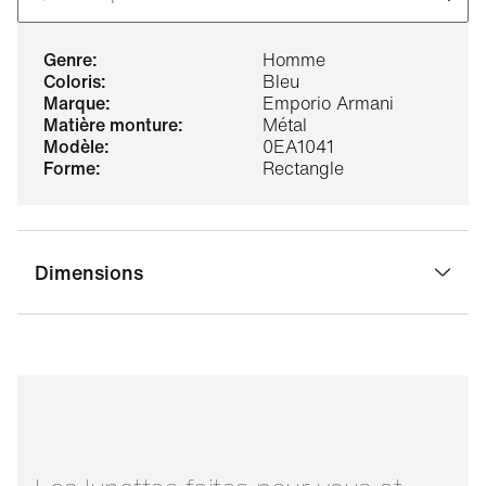
genre:
Homme
coloris:
Bleu
marque:
Emporio Armani
matière monture:
Métal
modèle:
0EA1041
forme:
Rectangle
Dimensions
largeur pont:
17 mm
largeur verre:
55 mm
longueur
140 mm
branche: