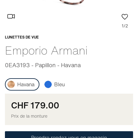
1/2
LUNETTES DE VUE
Adaptable
Emporio Armani
0EA3193 - Papillon - Havana
Havana
Bleu
CHF 179.00
Prix de la monture
Prendre rendez-vous en magasin