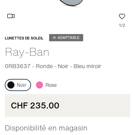
1/2
Adaptable
ADAPTABLE
LUNETTES DE SOLEIL
Ray-Ban
0RB3637 - Ronde - Noir - Bleu miroir
Noir
Rose
CHF 235.00
Disponibilité en magasin