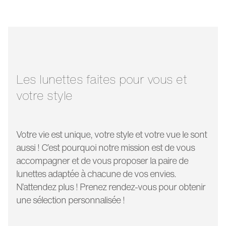
Cette monture, New Round, marque une évolution du style
largeur verre:
50 mm
emblématique Ray-Ban. Robuste et discrète, avec ses
gravures Ray-Ban sur les branches, elle est dotée de
longueur
140 mm
verres bleus miroir et convient aussi bien aux femmes
branche:
qu’aux hommes. Cette forme ronde et chaleureuse
soulignera votre style, rock ou vintage, selon votre envie du
moment.
Les lunettes faites pour vous et
votre style
Votre vie est unique, votre style et votre vue le sont
aussi ! C’est pourquoi notre mission est de vous
accompagner et de vous proposer la paire de
lunettes adaptée à chacune de vos envies.
N’attendez plus ! Prenez rendez-vous pour obtenir
une sélection personnalisée !