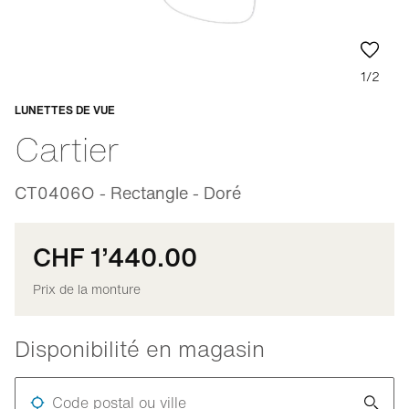
1/2
LUNETTES DE VUE
Adaptable
Cartier
CT0406O - Rectangle - Doré
CHF 1’440.00
Prix de la monture
Disponibilité en magasin
Code postal ou ville