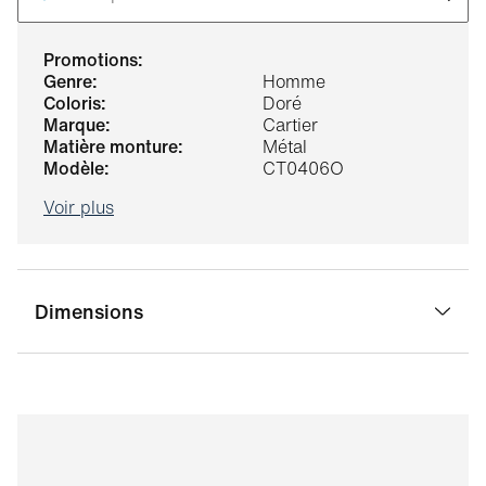
promotions:
genre:
Homme
coloris:
Doré
marque:
Cartier
matière monture:
Métal
modèle:
CT0406O
Voir plus
Dimensions
largeur pont:
20 mm
largeur verre:
56 mm