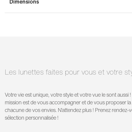
Dimensions
largeur pont:
17 mm
la
longueur
150 mm
branche:
Les lunettes faites pour vous et votre st
Votre vie est unique, votre style et votre vue le sont aussi 
mission est de vous accompagner et de vous proposer la 
chacune de vos envies. N’attendez plus ! Prenez rendez-
sélection personnalisée !