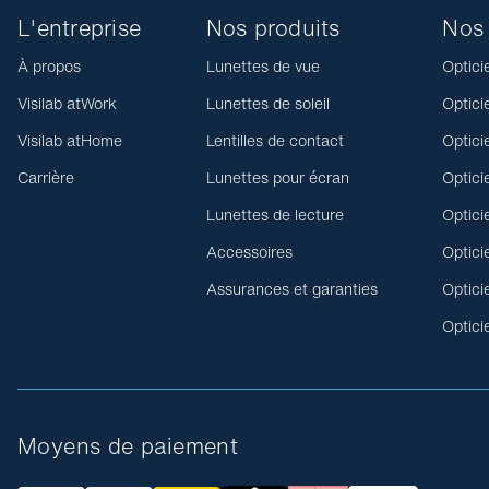
L'entreprise
Nos produits
Nos 
À propos
Lunettes de vue
Optici
Visilab atWork
Lunettes de soleil
Optici
Visilab atHome
Lentilles de contact
Optici
Carrière
Lunettes pour écran
Optici
Lunettes de lecture
Optici
Accessoires
Optici
Assurances et garanties
Optici
Optici
Moyens de paiement