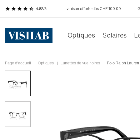
Livraison offerte dès CHF 100.00
G
Optiques
Solaires
Le
Page d'accueil
|
Optiques
|
Lunettes de vue noires
|
Polo Ralph Laure