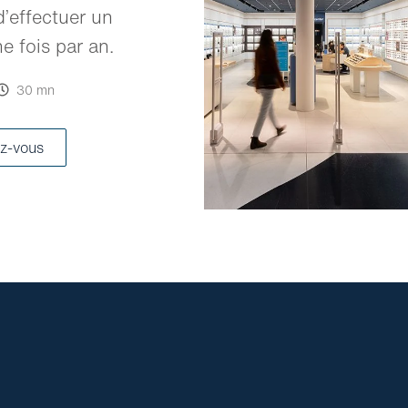
’effectuer un
 fois par an.
30 mn
z-vous