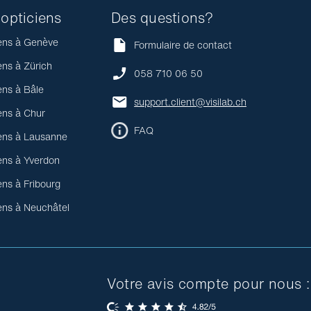
opticiens
Des questions?
ens à Genève
Formulaire de contact
ens à Zürich
058 710 06 50
ens à Bâle
support.client@visilab.ch
ens à Chur
FAQ
ens à Lausanne
ens à Yverdon
ens à Fribourg
ens à Neuchâtel
Votre avis compte pour nous :