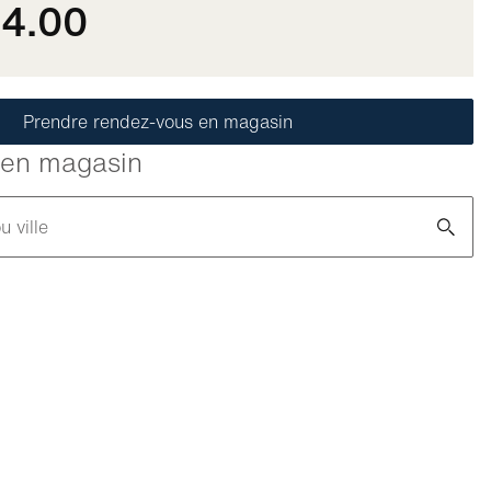
64.00
Prendre rendez-vous en magasin
é en magasin
u ville