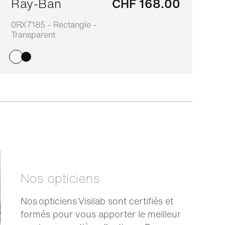
Ray-Ban
CHF 168.00
0RX7185 - Rectangle -
0
Transparent
N
Nos opticiens
Nos opticiens Visilab sont certifiés et
formés pour vous apporter le meilleur