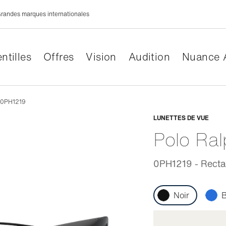
randes marques internationales
ntilles
Offres
Vision
Audition
Nuance 
n 0PH1219
Adaptabl
LUNETTES DE VUE
Polo Ra
0PH1219 - Rectan
Noir
B