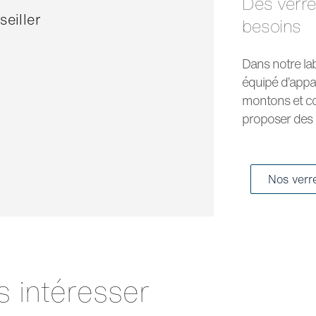
Des verres optiques et solaires pour tous les
eiller
besoins
Dans notre la
équipé d’appa
montons et co
proposer des p
Nos verr
s intéresser