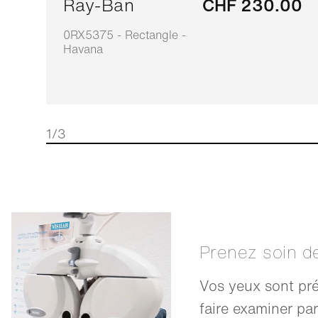
Ray-Ban
CHF 230.00
0RX5375 - Rectangle -
Havana
1/3
Prenez soin d
Vos yeux sont pré
faire examiner par