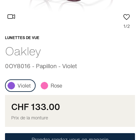
1/2
LUNETTES DE VUE
Adaptable
Oakley
0OY8016 - Papillon - Violet
Violet
Rose
CHF 133.00
Prix de la monture
Prendre rendez-vous en magasin