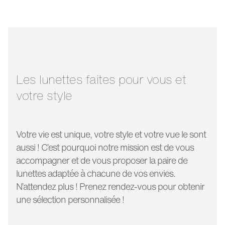
largeur pont:
11 mm
largeur verre:
59 mm
longueur
140 mm
branche:
Les lunettes faites pour vous et
votre style
Votre vie est unique, votre style et votre vue le sont
aussi ! C’est pourquoi notre mission est de vous
accompagner et de vous proposer la paire de
lunettes adaptée à chacune de vos envies.
N’attendez plus ! Prenez rendez-vous pour obtenir
une sélection personnalisée !