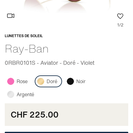
1/2
LUNETTES DE SOLEIL
Adaptable
Ray-Ban
0RBR0101S - Aviator - Doré - Violet
Rose
Doré
Noir
Argenté
CHF 225.00