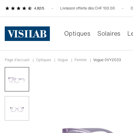
Livraison offerte dès CHF 100.00
G
Optiques
Solaires
Le
Page d'accueil
|
Optiques
|
Vogue
|
Femme
|
Vogue 0VY2033