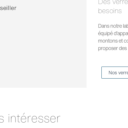
Des verres optiques et solaires pour tous les
eiller
besoins
Dans notre la
équipé d’appa
montons et co
proposer des p
Nos verr
s intéresser