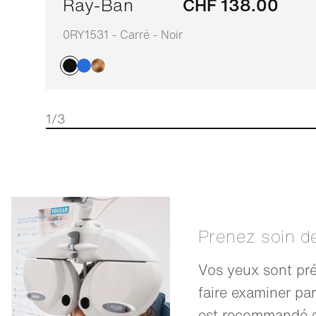
Ray-Ban
CHF 138.00
0RY1531 - Carré - Noir
1/3
Prenez soin d
Vos yeux sont pré
faire examiner par
est recommandé d