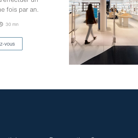
 fois par an.
30 mn
z-vous