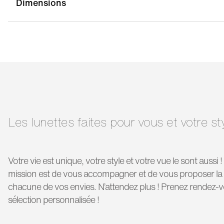
Dimensions
largeur pont:
16 mm
la
longueur
125 mm
branche:
Les lunettes faites pour vous et votre st
Votre vie est unique, votre style et votre vue le sont aussi 
mission est de vous accompagner et de vous proposer la 
chacune de vos envies. N’attendez plus ! Prenez rendez-
sélection personnalisée !