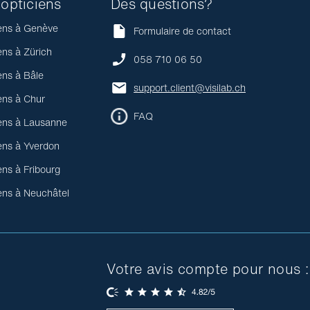
opticiens
Des questions?
ens à Genève
Formulaire de contact
ens à Zürich
058 710 06 50
ens à Bâle
support.client@visilab.ch
ens à Chur
FAQ
ens à Lausanne
ens à Yverdon
ens à Fribourg
ens à Neuchâtel
Votre avis compte pour nous :