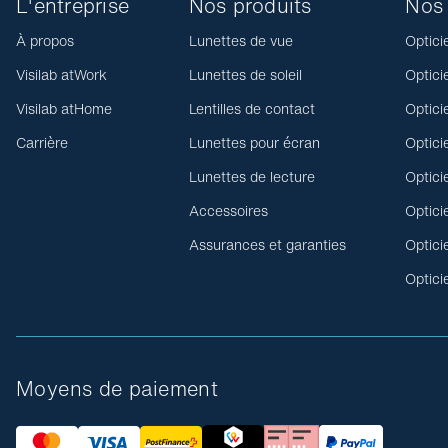
L'entreprise
Nos produits
Nos 
À propos
Lunettes de vue
Optici
Visilab atWork
Lunettes de soleil
Optici
Visilab atHome
Lentilles de contact
Optici
Carrière
Lunettes pour écran
Optici
Lunettes de lecture
Optici
Accessoires
Optici
Assurances et garanties
Optici
Optici
Moyens de paiement