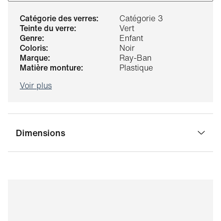
catégorie des verres:
Catégorie 3
teinte du verre:
Vert
genre:
Enfant
coloris:
Noir
marque:
Ray-Ban
matière monture:
Plastique
Voir plus
Dimensions
largeur pont:
17 mm
largeur verre:
47 mm
longueur