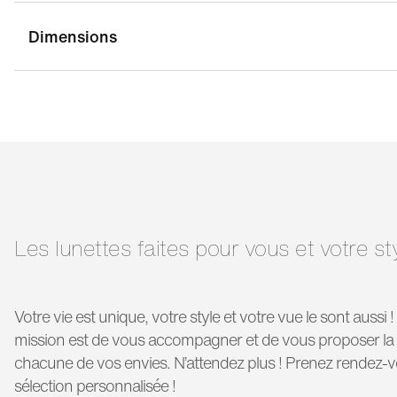
Dimensions
largeur pont:
21 mm
la
longueur
145 mm
branche:
Les lunettes faites pour vous et votre st
Votre vie est unique, votre style et votre vue le sont aussi 
mission est de vous accompagner et de vous proposer la 
chacune de vos envies. N’attendez plus ! Prenez rendez-
sélection personnalisée !