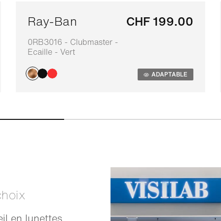
Ray-Ban
CHF 199.00
0RB3016 - Clubmaster -
Ecaille - Vert
ADAPTABLE
choix
il en lunettes