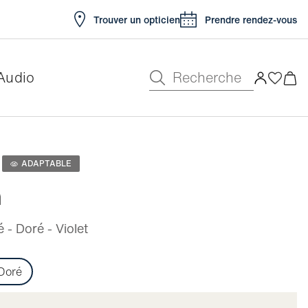
Trouver un opticien
Prendre rendez-vous
Recherche
Audio
e
ADAPTABLE
n
- Doré - Violet
Doré