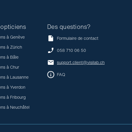
opticiens
Des questions?
ens à Genève
Formulaire de contact
ens à Zürich
058 710 06 50
ens à Bâle
support.client@visilab.ch
ens à Chur
FAQ
ens à Lausanne
ens à Yverdon
ens à Fribourg
ens à Neuchâtel