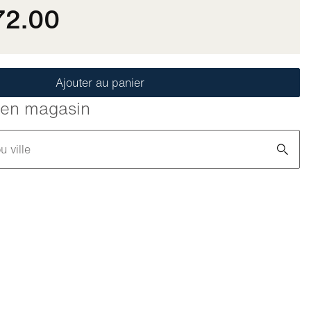
72.00
Ajouter au panier
é en magasin
u ville