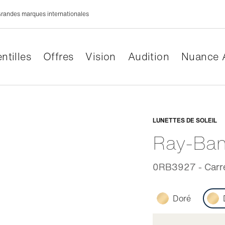
randes marques internationales
ntilles
Offres
Vision
Audition
Nuance 
Adaptabl
LUNETTES DE SOLEIL
Ray-Ba
0RB3927 - Carré 
Doré