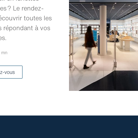
res ? Le rendez-
écouvrir toutes les
s répondant à vos
es.
 mn
z-vous