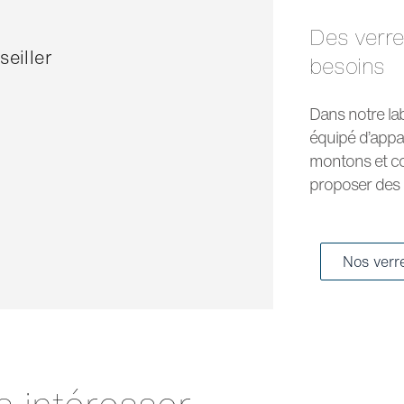
Des verres optiques et solaires pour tous les
eiller
besoins
Dans notre la
équipé d’appa
montons et co
proposer des p
Nos verr