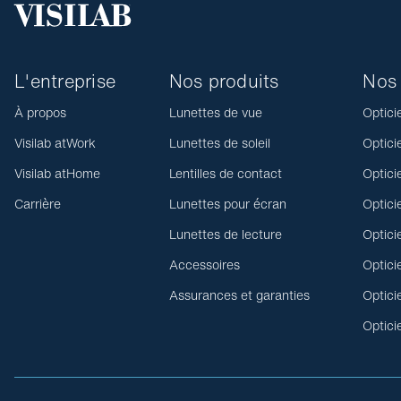
L'entreprise
Nos produits
Nos 
À propos
Lunettes de vue
Optici
Visilab atWork
Lunettes de soleil
Optici
Visilab atHome
Lentilles de contact
Optici
Carrière
Lunettes pour écran
Optici
Lunettes de lecture
Optici
Accessoires
Optici
Assurances et garanties
Optici
Optici