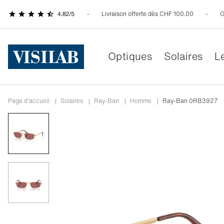
Livraison offerte dès CHF 100.00
G
Optiques
Solaires
Le
Page d'accueil
|
Solaires
|
Ray-Ban
|
Homme
|
Ray-Ban 0RB3927