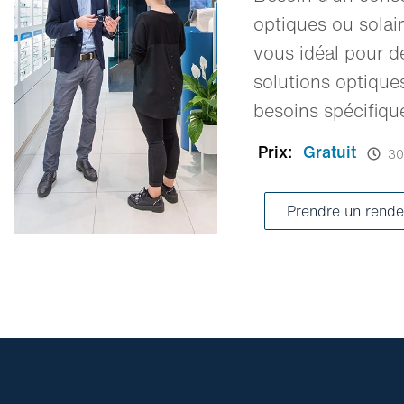
optiques ou solai
vous idéal pour d
solutions optique
besoins spécifiqu
Prix:
Gratuit
30
Prendre un rende