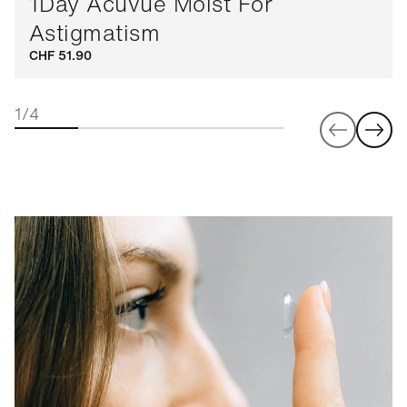
1Day Acuvue Moist For
Astigmatism
CHF 51.90
1/4