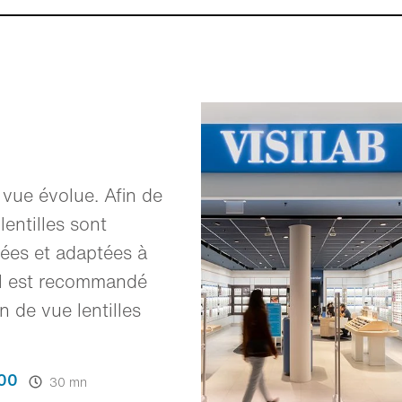
vue évolue. Afin de
lentilles sont
rées et adaptées à
 il est recommandé
 de vue lentilles
00
30 mn