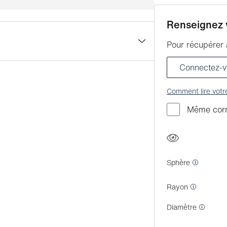
Renseignez 
Pour récupérer 
stigmatisme Lentilles toriques
Connectez-v
novante CELLIGENT™, elles sont
i donne l’impression de de ne rien
Comment lire vot
tilles de contact grâce au système
Même corr
Sphère
Rayon
Diamètre