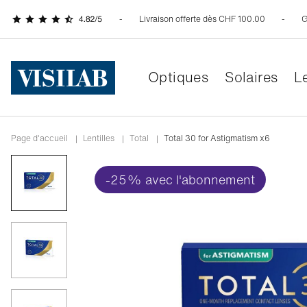
Livraison offerte dès CHF 100.00
G
Optiques
Solaires
Le
Page d'accueil
|
Lentilles
|
Total
|
Total 30 for Astigmatism x6
-25% avec l'abonnement