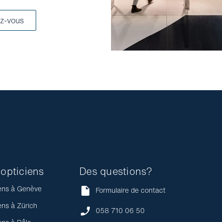
z-vous
opticiens
Des questions?
ens à Genève
Formulaire de contact
ens à Zürich
058 710 06 50