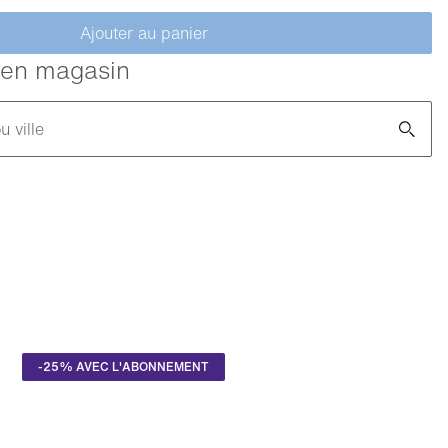
Ajouter au panier
é en magasin
u ville
-25% AVEC L'ABONNEMENT