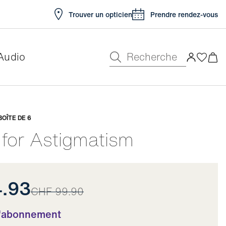
Trouver un opticien
Prendre rendez-vous
Recherche
Audio
e
BOÎTE DE 6
 for Astigmatism
4.93
CHF 99.90
l'abonnement