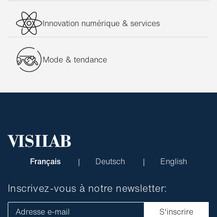
Lentilles de contact sphériques
Lentilles de contact toriques
Innovation numérique & services
Découvrez nos produits d’entretien pour vos lentilles de
contact
Gouttes pour les yeux
Mode & tendance
Produits d'entretien pour lentilles de contact
Système de Peroxide
Commandez et achetez vos lentilles de contact en ligne
chez Visilab
Pour commander vos lentilles de contact en ligne ou acheter en magasin,
Visilab est là pour vous.
Trouver l’opticien Visilab
le plus proche.
Français
Deutsch
English
Inscrivez-vous à notre newsletter:
Adresse e-mail
S'inscrire