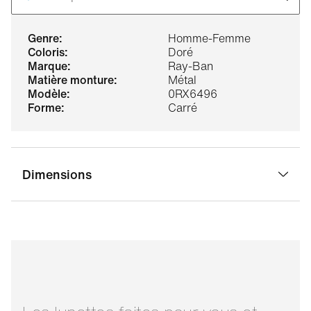
genre:
Homme-Femme
coloris:
Doré
marque:
Ray-Ban
matière monture:
Métal
modèle:
0RX6496
forme:
Carré
Dimensions
largeur pont:
20 mm
largeur verre:
51 mm
longueur
145 mm
branche: