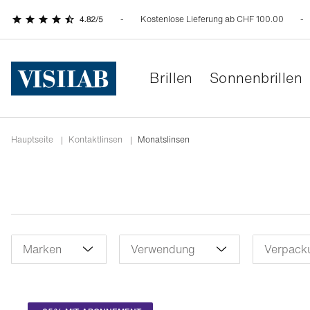
Kostenlose Lieferung ab CHF 100.00
Brillen
Sonnenbrillen
Hauptseite
|
Kontaktlinsen
|
Monatslinsen
Marken
Verwendung
Verpack
Anwenden
Löschen
Anwenden
Löschen
Anwenden
Multifokal
(13)
3e
Sc