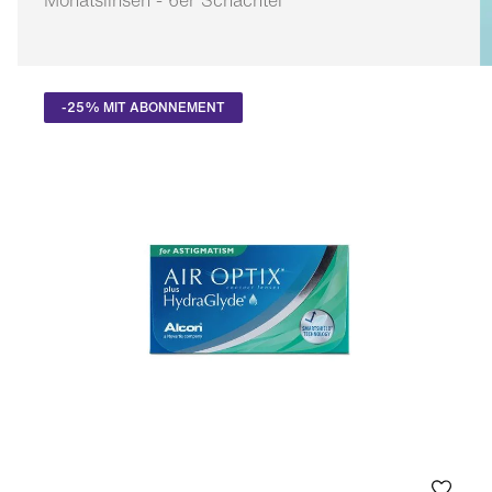
Monatslinsen - 6er Schachtel
Anpassbar
-25% MIT ABONNEMENT