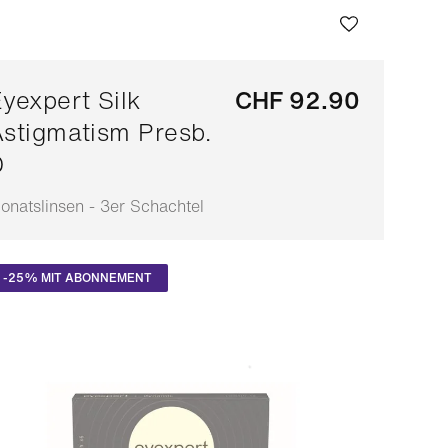
yexpert Silk
CHF 92.90
stigmatism Presb.
D
onatslinsen - 3er Schachtel
npassbar
-25% MIT ABONNEMENT