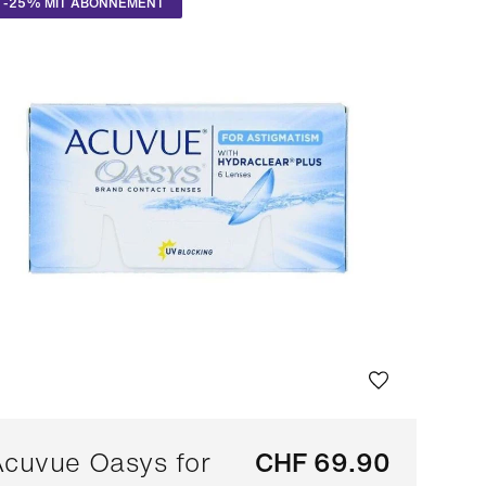
-25% MIT ABONNEMENT
Bestseller
Filtern nach Marke
(A-Z)
Filtern nacht Marke
(Z-A)
cuvue Oasys for
CHF 69.90