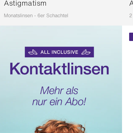
Astigmatism
A
Monatslinsen - 6er Schachtel
2
Anpassbar
A