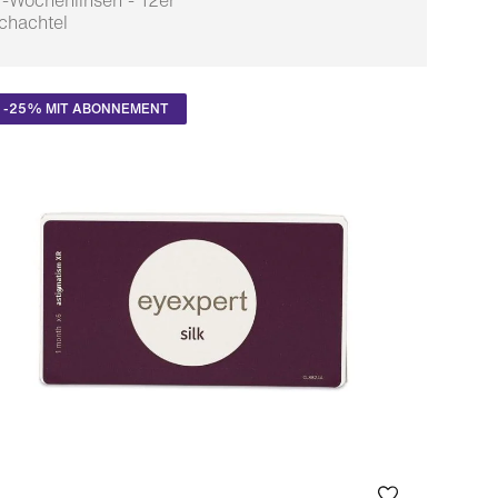
 -Wochenlinsen - 12er
chachtel
npassbar
-25% MIT ABONNEMENT