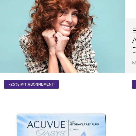
E
A
M
A
-25% MIT ABONNEMENT