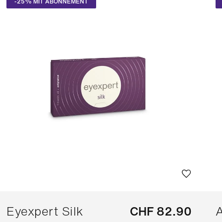
-25% MIT ABONNEMENT
r
(39)
hachtel
er
(1)
hachtel
er
(1)
hachtel
er
(1)
hachtel
Eyexpert Silk
CHF 82.90
A