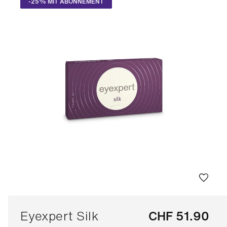
-25% MIT ABONNEMENT
Multifokal-
(5)
6e
Torisch
Acuvue
(6)
Sc
Sphärisch
(16)
12
Air
(4)
Torisch
(13)
Sc
Optix
30
Eyexpert
(21)
Sc
Proclear
(3)
90
PureVision
(3)
Sc
Total
(3)
30
Ultra
(7)
Eyexpert Silk
CHF 51.90