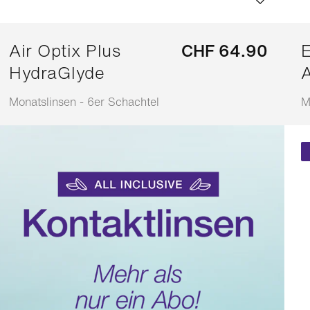
Air Optix Plus
CHF 64.90
E
HydraGlyde
A
Monatslinsen - 6er Schachtel
M
Anpassbar
A