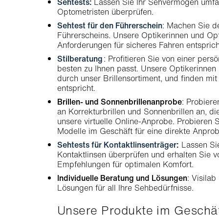
Sehtests:
Lassen Sie Ihr Sehvermögen umfa
Optometristen überprüfen.
Sehtest für den Führerschein
: Machen Sie de
Führerscheins. Unsere Optikerinnen und Opti
Anforderungen für sicheres Fahren entsprich
Stilberatung
: Profitieren Sie von einer per
besten zu Ihnen passt. Unsere Optikerinnen 
durch unser Brillensortiment, und finden mi
entspricht.
Brillen- und Sonnenbrillenanprobe
: Probier
an Korrekturbrillen und Sonnenbrillen an, di
unsere virtuelle Online-Anprobe. Probieren S
Modelle im Geschäft für eine direkte Anprob
Sehtests für Kontaktlinsenträger
:
Lassen Sie
Kontaktlinsen überprüfen und erhalten Sie vo
Empfehlungen für optimalen Komfort.
Individuelle Beratung und Lösungen
: Visila
Lösungen für all Ihre Sehbedürfnisse.
Unsere Produkte im Gesch