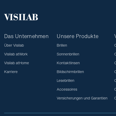
Das Unternehmen
Unsere Produkte
Über Visilab
Brillen
O
Visilab atWork
Sonnenbrillen
O
Visilab atHome
Kontaktlinsen
O
Karriere
Bildschirmbrillen
O
Lesebrillen
O
Accessoires
O
Versicherungen und Garantien
O