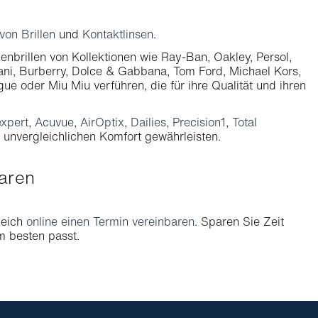
on Brillen
und
Kontaktlinsen
.
enbrillen von Kollektionen wie Ray-Ban, Oakley, Persol,
ani, Burberry, Dolce & Gabbana, Tom Ford, Michael Kors,
ue oder Miu Miu verführen, die für ihre Qualität und ihren
xpert
,
Acuvue
,
AirOptix
,
Dailies
,
Precision1
,
Total
d unvergleichlichen Komfort gewährleisten.
baren
leich
online einen Termin vereinbaren
. Sparen Sie Zeit
am besten passt.