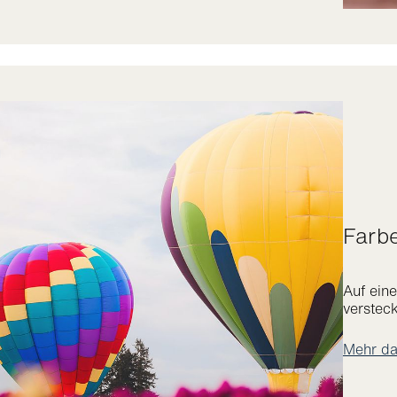
Farb
Auf ein
versteck
Mehr da