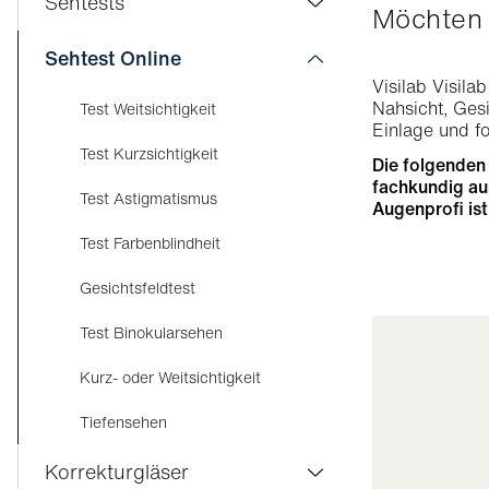
Sehtests
Möchten
Kurzsichtigkeit bei Kindern
Trockene Augen
Visilab Care
Sehtest Online
Astigmatismus
Visilab Visila
AMD - Makuladegeneration
Sehtest
Nahsicht, Ges
Test Weitsichtigkeit
Presbyopie im Anfangsstadium
Einlage und f
Grauer Star
Kontaktlinsen
Test Kurzsichtigkeit
Die folgenden 
Presbyopie
Glaukom
fachkundig aus
Führerausweis
Test Astigmatismus
Augenprofi is
Weitsichtigkeit
Diabetische Retinopathie
Test Farbenblindheit
Gesichtsfeldtest
Test Binokularsehen
Kurz- oder Weitsichtigkeit
Tiefensehen
Korrekturgläser