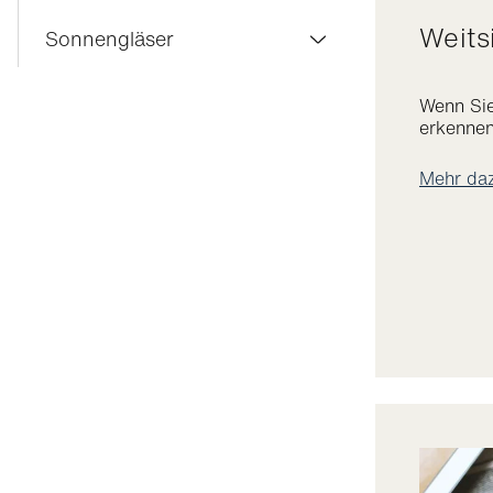
Weit
Gleitsichtgläser
Sonnengläser
Einstärkengläser
Gleitsicht-Sonnengläser
Wenn Sie
Nahbereichgläser
erkennen
Einstärken-Sonnengläser
Gläser gegen Augenermüdung
Mehr da
Sonnenbrillenglasbeschichtung
Transitions®-Gläser
Brillenglasbeschichtung