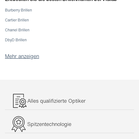
Burberry Brillen
Cartier Brillen
Chanel Brillen
DbyD Brillen
Dolce & Gabbana Brillen
Mehr anzeigen
Emporio Armani Brillen
Etnia Brillen
Giorgio Armani Brillen
Gucci Brillen
Jaguar Brillen
Alles qualifizierte Optiker
Lunor Brillen
Michael Kors Brillen
Spitzentechnologie
Moleskine Brillen