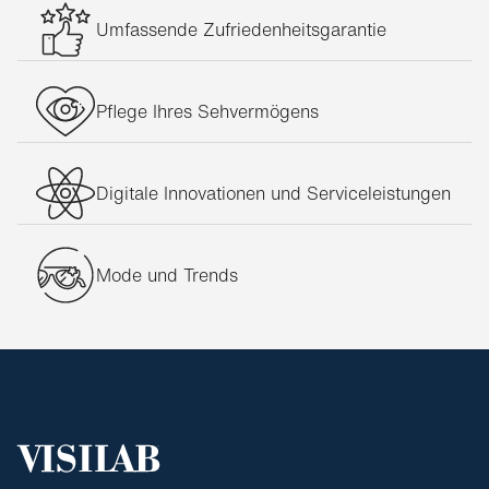
Nirvan Javan Brillen
Umfassende Zufriedenheitsgarantie
Oakley Brillen
Oxibis Brillen
Persol Brillen
Pflege Ihres Sehvermögens
Philippe Starck Brillen
Porsche Design Brillen
Digitale Innovationen und Serviceleistungen
Prada Brillen
Ralph Lauren Brillen
Mode und Trends
Ray-Ban Brillen
Silhouette Brillen
Ted Baker Brillen
Titanflex Brillen
Tom Ford Brillen
Unofficial Brillen