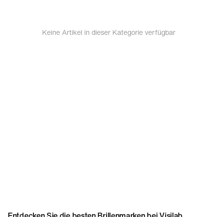
Preis (aufsteigend)
Preis (absteigend)
Keine Artikel in dieser Kategorie verfügbar
Bestseller
Filtern nach Marke
(A-Z)
Filtern nacht Marke
(Z-A)
Entdecken Sie die besten Brillenmarken bei Visilab