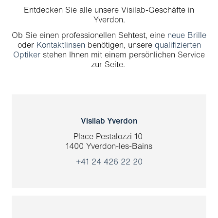
Visilab-Optiker in Chur
Entdecken Sie alle unsere Visilab-Geschäfte in
Yverdon.
Visilab-Optiker in Lausanne
Ob Sie einen professionellen Sehtest, eine
neue Brille
oder
Kontaktlinsen
benötigen, unsere
qualifizierten
Visilab-Optiker in Yverdon
Optiker
stehen Ihnen mit einem persönlichen Service
zur Seite.
Visilab-Optiker in Freiburg
Visilab-Optiker in Neuchâtel
Visilab Yverdon
Place Pestalozzi 10
1400 Yverdon-les-Bains
+41 24 426 22 20