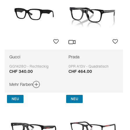
Gucci
Prada
GG1428O - Rechteckig
0PR A13V - Quadratisch
CHF 340.00
CHF 464.00
Anpassbar
Anpassbar
Mehr Farben
NEU
NEU