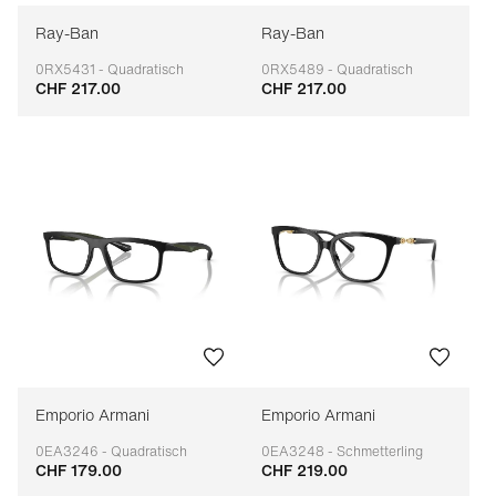
Ray-Ban
Ray-Ban
0RX5431 - Quadratisch
0RX5489 - Quadratisch
CHF 217.00
CHF 217.00
Anpassbar
Anpassbar
Emporio Armani
Emporio Armani
0EA3246 - Quadratisch
0EA3248 - Schmetterling
CHF 179.00
CHF 219.00
Anpassbar
Anpassbar