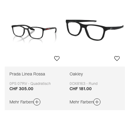
Prada Linea Rossa
Oakley
0PS 07RV - Quadratisch
0OX8163 - Rund
CHF 305.00
CHF 181.00
Anpassbar
Anpassbar
Mehr Farben
Mehr Farben