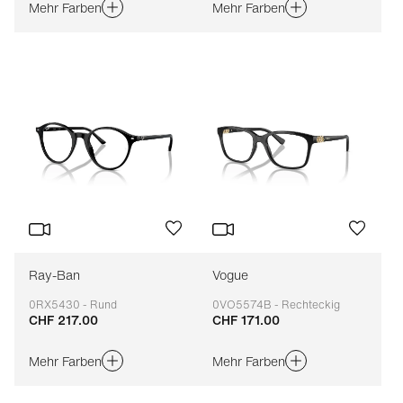
Mehr Farben
Mehr Farben
Ray-Ban
Vogue
0RX5430 - Rund
0VO5574B - Rechteckig
CHF 217.00
CHF 171.00
Anpassbar
Anpassbar
Mehr Farben
Mehr Farben