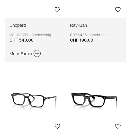
Chopard
Ray-Ban
VCHG27M - Sechseckig
0RX5435 - Rechteckig
CHF 540.00
CHF 196.00
Anpassbar
Anpassbar
Mehr Farben