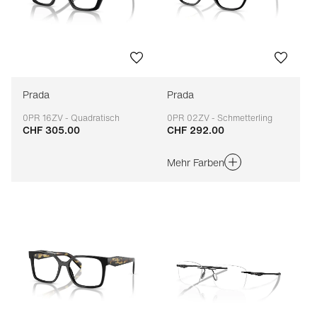
Prada
Prada
0PR 16ZV - Quadratisch
0PR 02ZV - Schmetterling
CHF 305.00
CHF 292.00
Anpassbar
Anpassbar
Mehr Farben