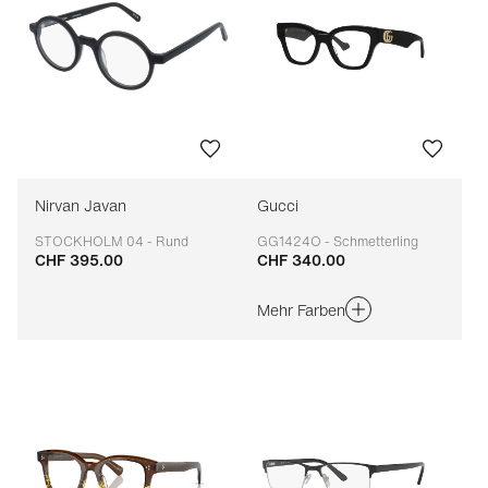
Nirvan Javan
Gucci
STOCKHOLM 04 - Rund
GG1424O - Schmetterling
CHF 395.00
CHF 340.00
Anpassbar
Anpassbar
Mehr Farben