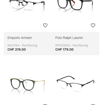
Emporio Armani
Polo Ralph Lauren
0EA1164 - Rechteckig
0PH2281U - Rechteckig
CHF 219.00
CHF 179.00
Anpassbar
Anpassbar