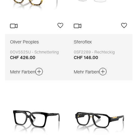
Oliver Peoples
Sferoflex
0OV5525U - Schmetterling
0SF2289 - Rechteckig
CHF 426.00
CHF 146.00
Anpassbar
Anpassbar
Mehr Farben
Mehr Farben