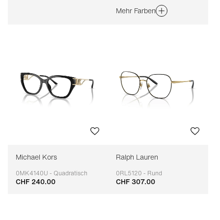
Mehr Farben
Michael Kors
Ralph Lauren
0MK4140U - Quadratisch
0RL5120 - Rund
CHF 240.00
CHF 307.00
Anpassbar
Anpassbar