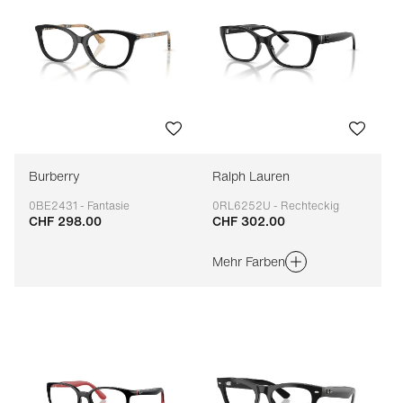
Burberry
Ralph Lauren
0BE2431 - Fantasie
0RL6252U - Rechteckig
CHF 298.00
CHF 302.00
Anpassbar
Anpassbar
Mehr Farben