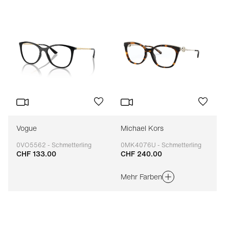
Vogue
Michael Kors
0VO5562 - Schmetterling
0MK4076U - Schmetterling
CHF 133.00
CHF 240.00
Anpassbar
Anpassbar
Mehr Farben