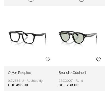
Oliver Peoples
Brunello Cucinelli
0OV5561U - Rechteckig
0BC3007 - Rund
CHF 426.00
CHF 733.00
Anpassbar
Anpassbar