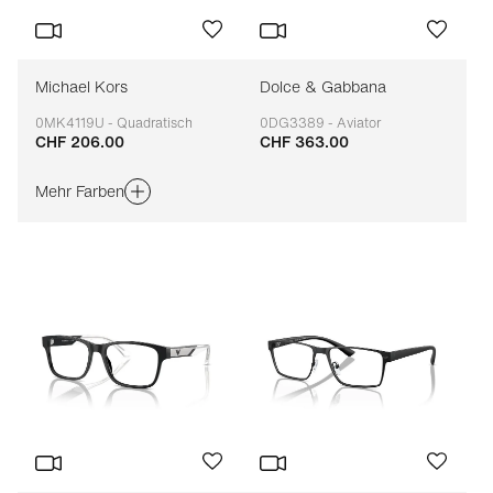
Michael Kors
Dolce & Gabbana
0MK4119U - Quadratisch
0DG3389 - Aviator
CHF 206.00
CHF 363.00
Anpassbar
Anpassbar
Mehr Farben