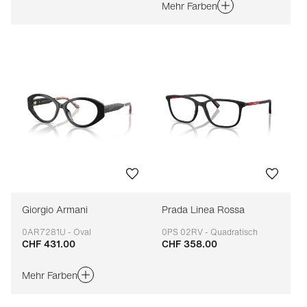
Mehr Farben
Giorgio Armani
Prada Linea Rossa
0AR7281U - Oval
0PS 02RV - Quadratisch
CHF 431.00
CHF 358.00
Anpassbar
Anpassbar
Mehr Farben