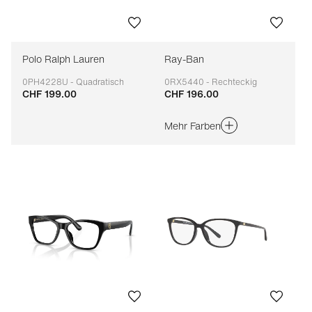
Polo Ralph Lauren
Ray-Ban
0PH4228U - Quadratisch
0RX5440 - Rechteckig
CHF 199.00
CHF 196.00
Anpassbar
Anpassbar
Mehr Farben