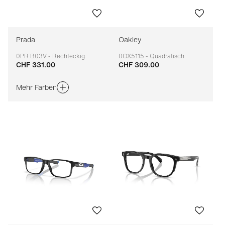
Prada
Oakley
0PR B03V - Rechteckig
0OX5115 - Quadratisch
CHF 331.00
CHF 309.00
Anpassbar
Anpassbar
Mehr Farben