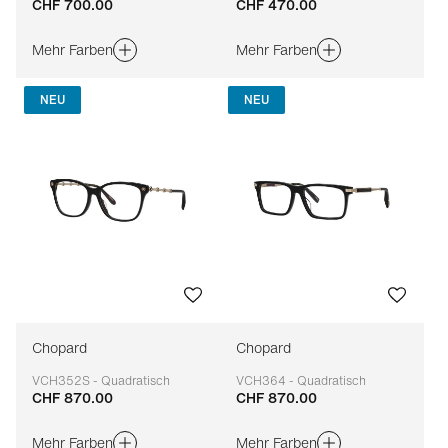
CHF 700.00
CHF 470.00
Anpassbar
Anpassbar
Mehr Farben
Mehr Farben
NEU
NEU
Chopard
Chopard
VCH352S - Quadratisch
VCH364 - Quadratisch
CHF 870.00
CHF 870.00
Anpassbar
Anpassbar
Mehr Farben
Mehr Farben