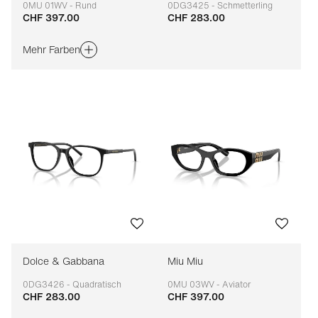
0MU 01WV - Rund
0DG3425 - Schmetterling
CHF 397.00
CHF 283.00
Anpassbar
Anpassbar
Mehr Farben
Dolce & Gabbana
Miu Miu
0DG3426 - Quadratisch
0MU 03WV - Aviator
CHF 283.00
CHF 397.00
Anpassbar
Anpassbar