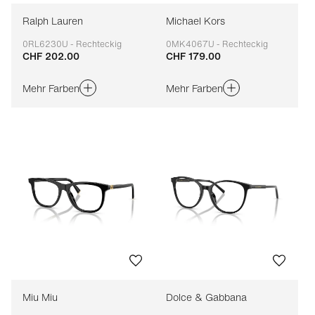
Ralph Lauren
Michael Kors
0RL6230U - Rechteckig
0MK4067U - Rechteckig
CHF 202.00
CHF 179.00
Anpassbar
Anpassbar
Mehr Farben
Mehr Farben
Miu Miu
Dolce & Gabbana