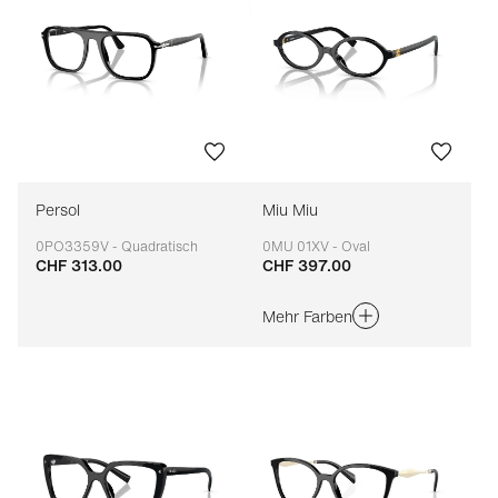
Persol
Miu Miu
0PO3359V - Quadratisch
0MU 01XV - Oval
CHF 313.00
CHF 397.00
Anpassbar
Anpassbar
Mehr Farben