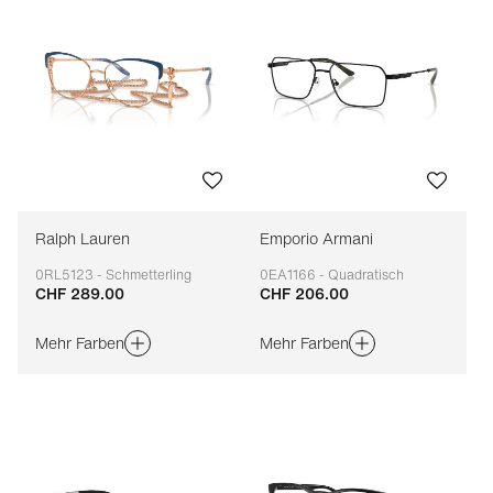
Ralph Lauren
Emporio Armani
0RL5123 - Schmetterling
0EA1166 - Quadratisch
CHF 289.00
CHF 206.00
Anpassbar
Anpassbar
Mehr Farben
Mehr Farben