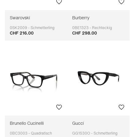
Swarovski
Burberry
0SK2009 - Schmetterling
0BE1323 - Rechteckig
CHF 216.00
CHF 298.00
Anpassbar
Anpassbar
Brunello Cucinelli
Gucci
0BC3003 - Quadratisch
GG1530O - Schmetterling