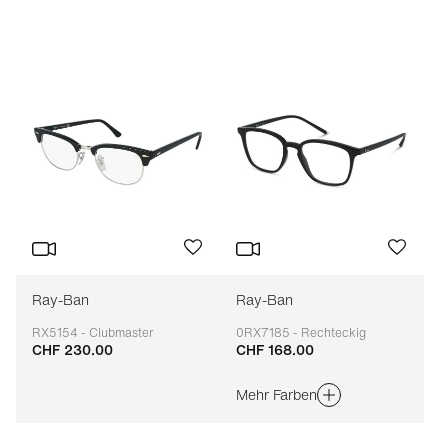
Preis (aufsteigend)
Preis (absteigend)
Bestseller
Filtern nach Marke
(A-Z)
Filtern nacht Marke
(Z-A)
Ray-Ban
Ray-Ban
RX5154 - Clubmaster
0RX7185 - Rechteckig
CHF 230.00
CHF 168.00
Anpassbar
Anpassbar
Mehr Farben