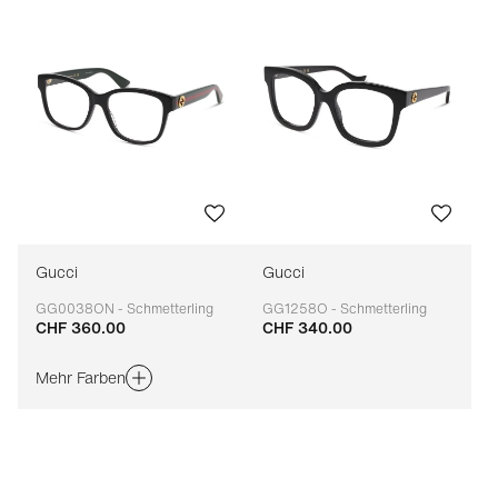
Gucci
Gucci
GG0038ON - Schmetterling
GG1258O - Schmetterling
CHF 360.00
CHF 340.00
Anpassbar
Anpassbar
Mehr Farben