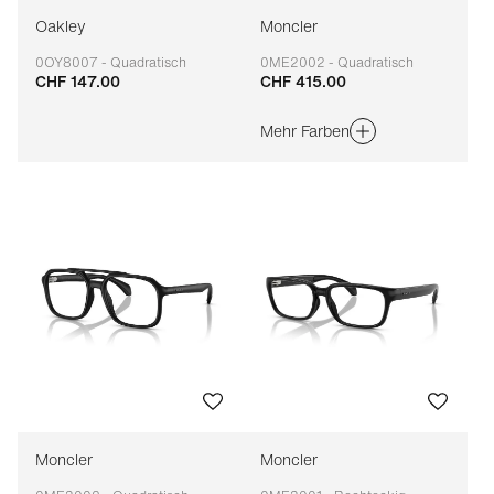
Oakley
Moncler
0OY8007 - Quadratisch
0ME2002 - Quadratisch
CHF 147.00
CHF 415.00
Anpassbar
Anpassbar
Mehr Farben
Moncler
Moncler