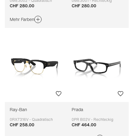
0ME3002 - Quadratisch
0ME3001 - Rechteckig
CHF 280.00
CHF 280.00
Anpassbar
Anpassbar
Mehr Farben
Ray-Ban
Prada
0RX7316V - Quadratisch
0PR B02V - Rechteckig
CHF 258.00
CHF 464.00
Anpassbar
Anpassbar