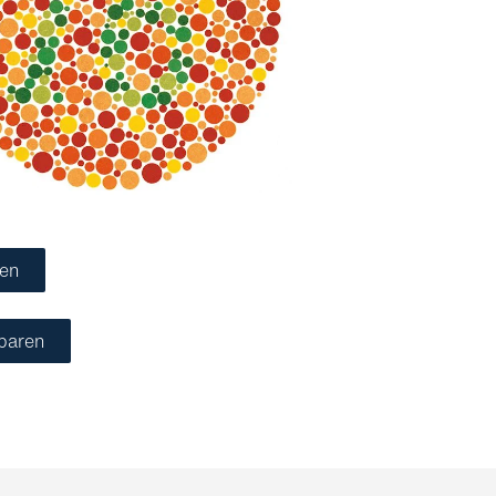
ken
nbaren