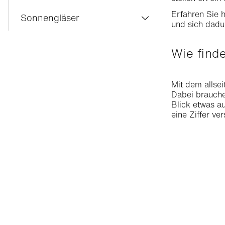
Erfahren Sie h
Gleitsichtgläser
Sonnengläser
und sich dadu
Einstärkengläser
Gleitsicht-Sonnengläser
Wie fin
Nahbereichgläser
Einstärken-Sonnengläser
Gläser gegen Augenermüdung
Sonnenbrillenglasbeschichtung
Mit dem allsei
Dabei brauchen
Transitions®-Gläser
Blick etwas a
eine Ziffer ve
Brillenglasbeschichtung