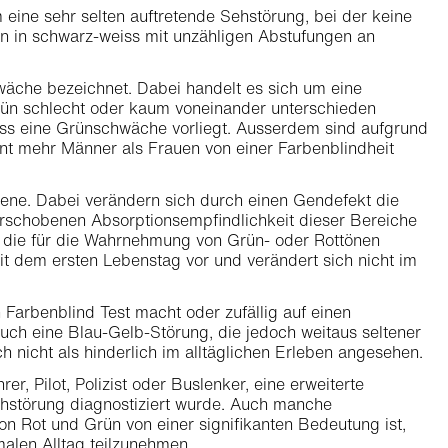
 eine sehr selten auftretende Sehstörung, bei der keine
 in schwarz-weiss mit unzähligen Abstufungen an
äche bezeichnet. Dabei handelt es sich um eine
 Grün schlecht oder kaum voneinander unterschieden
ass eine Grünschwäche vorliegt. Ausserdem sind aufgrund
nt mehr Männer als Frauen von einer Farbenblindheit
bene. Dabei verändern sich durch einen Gendefekt die
rschobenen Absorptionsempfindlichkeit dieser Bereiche
n, die für die Wahrnehmung von Grün- oder Rottönen
seit dem ersten Lebenstag vor und verändert sich nicht im
arbenblind Test macht oder zufällig auf einen
auch eine Blau-Gelb-Störung, die jedoch weitaus seltener
h nicht als hinderlich im alltäglichen Erleben angesehen.
r, Pilot, Polizist oder Buslenker, eine erweiterte
ehstörung diagnostiziert wurde. Auch manche
 Rot und Grün von einer signifikanten Bedeutung ist,
malen Alltag teilzunehmen.