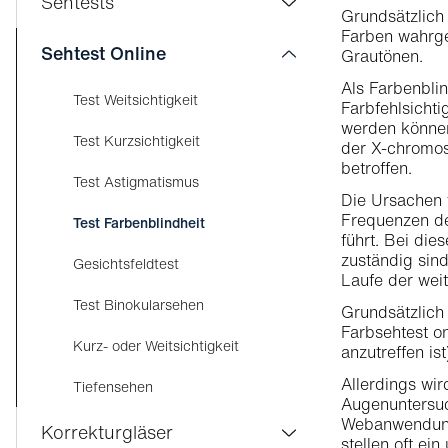
Sehtests
Grundsätzlich 
Kurzsichtigkeit bei Kindern
Farben wahrge
Trockene Augen
Visilab Care
Sehtest Online
Grautönen.
Astigmatismus
AMD - Makuladegeneration
Als Farbenbli
Sehtest
Test Weitsichtigkeit
Farbfehlsichti
Presbyopie im Anfangsstadium
Grauer Star
werden können
Kontaktlinsen
Test Kurzsichtigkeit
der X-chromos
Presbyopie
Glaukom
betroffen.
Führerausweis
Test Astigmatismus
Weitsichtigkeit
Die Ursachen 
Diabetische Retinopathie
Frequenzen de
Test Farbenblindheit
führt. Bei die
zuständig sind
Gesichtsfeldtest
Laufe der wei
Test Binokularsehen
Grundsätzlich
Farbsehtest on
Kurz- oder Weitsichtigkeit
anzutreffen is
Allerdings wir
Tiefensehen
Augenuntersuc
Webanwendunge
Korrekturgläser
stellen oft ei