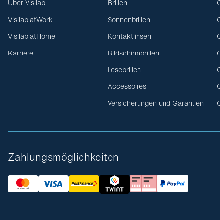
Über Visilab
Brillen
O
Visilab atWork
Sonnenbrillen
O
Visilab atHome
Kontaktlinsen
O
Karriere
Bildschirmbrillen
O
Lesebrillen
O
Accessoires
O
Versicherungen und Garantien
O
Zahlungsmöglichkeiten