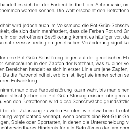
handelt es sich bei der Farbenblindheit, der Achromasie, um
nommen werden können. Die Welt erscheint den Betroffenen
ndheit wird jedoch auch im Volksmund die Rot-Grün-Sehschw
gkeit, die sich darin manifestiert, dass die Farben Rot und
. In der betroffenen Bevölkerung kommt es häufiger vor, d
omal rezessiv bedingten genetischen Veränderung signifika
für eine Rot-Grün-Sehstörung liegen auf der genetischen E
r Aminosäuren in den Zapfen der Netzhaut, was zu einer ve
sen Bereichen handelt es sich in erster Linie um jene Zapfe
. Da die Farbenblindheit erblich ist, liegt sie immer schon 
teren Entwicklung.
 nimmt man diese Farbsehstörung kaum wahr, bis man einen F
line stösst (neben der Rot-Grün-Störung existiert übrigens 
t). Von den Betroffenen wird diese Sehschwäche grundsätzlic
d bei der Zulassung zu vielen Berufen, wie etwa beim Taxifahre
hung verpflichtend verlangt, wenn bereits eine Rot-Grün-S
n, Spiele oder Sportarten, in denen die Unterscheidung von
n unüberwindbares Hindernis für alle Betroffenen dar, am nor