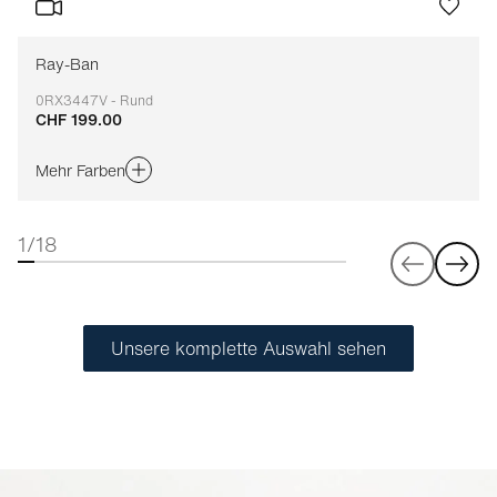
Ray-Ban
0RX3447V - Rund
CHF 199.00
Anpassbar
Mehr Farben
1/18
Unsere komplette Auswahl sehen