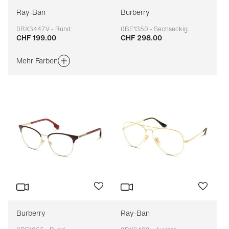
Ray-Ban
Burberry
0RX3447V - Rund
0BE1350 - Sechseckig
CHF 199.00
CHF 298.00
Anpassbar
Anpassbar
Mehr Farben
Burberry
Ray-Ban