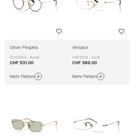
Oliver Peoples
Versace
0OV1352 - Rund
0VE1305 - Oval
CHF 531.00
CHF 389.00
Anpassbar
Anpassbar
Mehr Farben
Mehr Farben