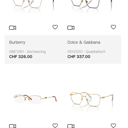
Burberry
Dolce & Gabbana
0BE1381 - Sechseckig
0DG1351 - Quadratisch
CHF 326.00
CHF 337.00
Anpassbar
Anpassbar