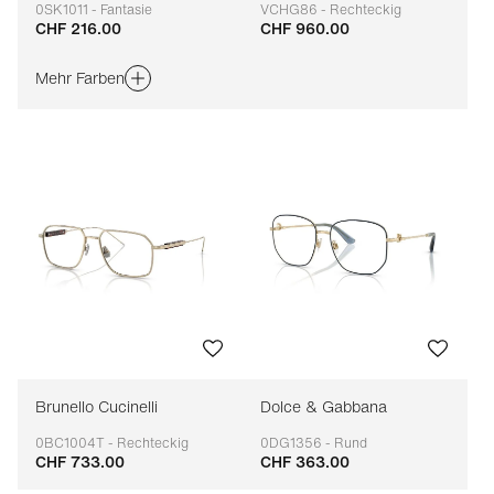
0SK1011 - Fantasie
VCHG86 - Rechteckig
CHF 216.00
CHF 960.00
Anpassbar
Anpassbar
Mehr Farben
Brunello Cucinelli
Dolce & Gabbana
0BC1004T - Rechteckig
0DG1356 - Rund
CHF 733.00
CHF 363.00
Anpassbar
Anpassbar