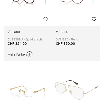
Versace
Versace
0VE3388U - Quadratisch
0VE1320 - Rund
CHF 324.00
CHF 350.00
Anpassbar
Anpassbar
Mehr Farben