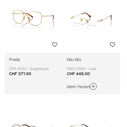
Prada
Miu Miu
0PR A59V - Quadratisch
0MU 53WV - Oval
CHF 371.00
CHF 448.00
Anpassbar
Anpassbar
Mehr Farben