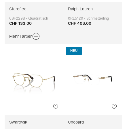
Sferoflex
Ralph Lauren
0SF2298 - Quadratisch
0RL5129 - Schmetterling
CHF 133.00
CHF 403.00
Anpassbar
Anpassbar
Mehr Farben
NEU
Swarovski
Chopard