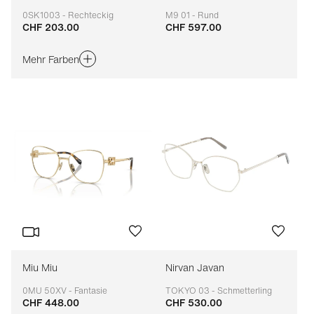
0SK1003 - Rechteckig
M9 01 - Rund
CHF 203.00
CHF 597.00
Anpassbar
Anpassbar
Mehr Farben
Miu Miu
Nirvan Javan
0MU 50XV - Fantasie
TOKYO 03 - Schmetterling
CHF 448.00
CHF 530.00
Anpassbar
Anpassbar