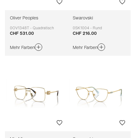
Oliver Peoples
Swarovski
0OV1348T - Quadratisch
0SK1004 - Rund
CHF 531.00
CHF 216.00
Anpassbar
Anpassbar
Mehr Farben
Mehr Farben