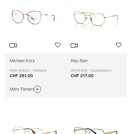
Michael Kors
Ray-Ban
0MK3066J - Fantasie
0RX6496 - Quadratisch
CHF 261.00
CHF 217.00
Anpassbar
Anpassbar
Mehr Farben