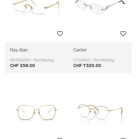
Ray-Ban
Cartier
0RX3928V - Rechteckig
CT0281O - Rechteckig
CHF 258.00
CHF 1’320.00
Anpassbar
Anpassbar