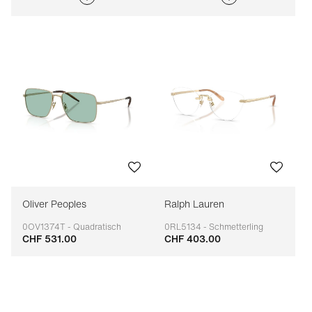
Oliver Peoples
Ralph Lauren
0OV1374T - Quadratisch
0RL5134 - Schmetterling
CHF 531.00
CHF 403.00
Anpassbar
Anpassbar