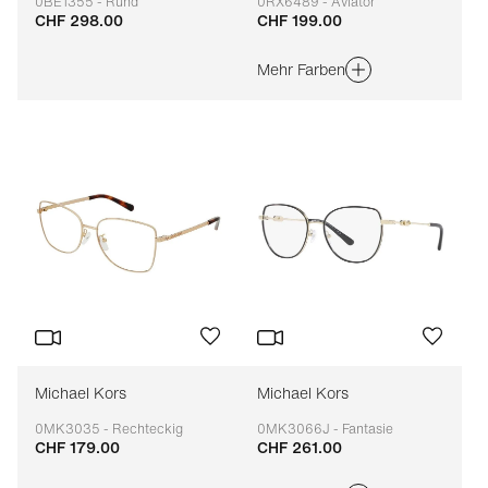
0BE1355 - Rund
0RX6489 - Aviator
CHF 298.00
CHF 199.00
Anpassbar
Anpassbar
Mehr Farben
Michael Kors
Michael Kors
0MK3035 - Rechteckig
0MK3066J - Fantasie
CHF 179.00
CHF 261.00
Anpassbar
Anpassbar