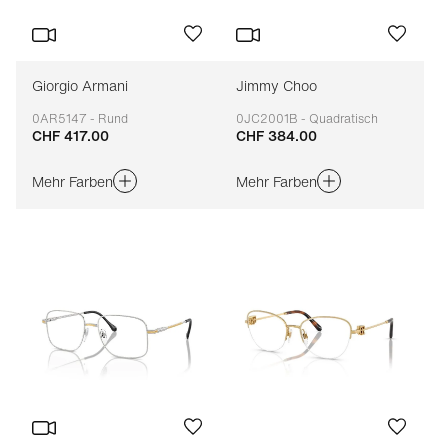
Giorgio Armani
Jimmy Choo
0AR5147 - Rund
0JC2001B - Quadratisch
CHF 417.00
CHF 384.00
Anpassbar
Anpassbar
Mehr Farben
Mehr Farben