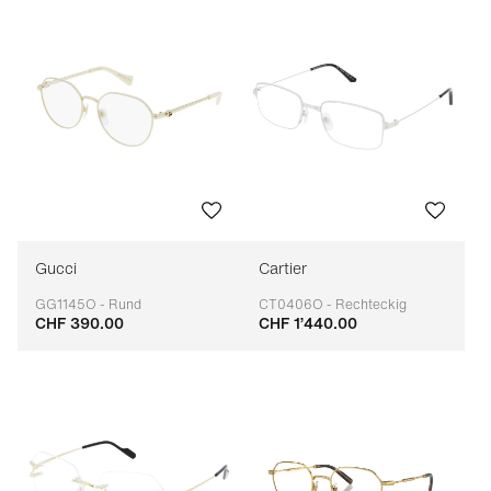
Gucci
Cartier
GG1145O - Rund
CT0406O - Rechteckig
CHF 390.00
CHF 1’440.00
Anpassbar
Anpassbar