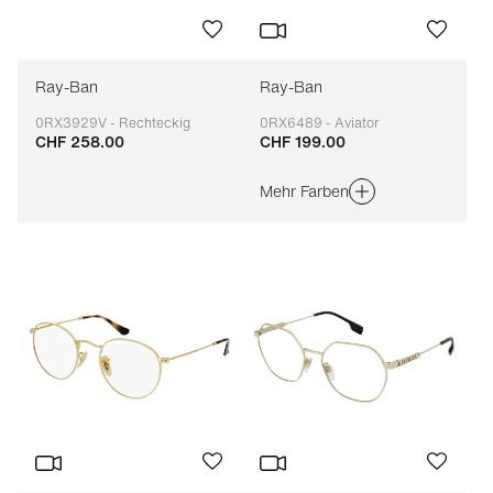
Ray-Ban
Ray-Ban
0RX3929V - Rechteckig
0RX6489 - Aviator
CHF 258.00
CHF 199.00
Anpassbar
Anpassbar
Mehr Farben