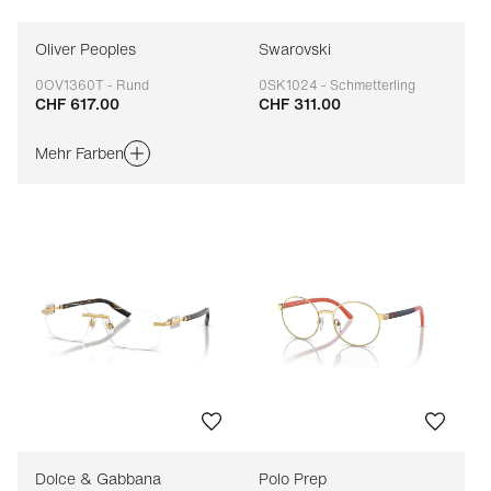
Oliver Peoples
Swarovski
0OV1360T - Rund
0SK1024 - Schmetterling
CHF 617.00
CHF 311.00
Anpassbar
Anpassbar
Mehr Farben
Dolce & Gabbana
Polo Prep