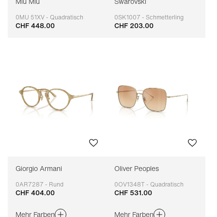
Miu Miu
Swarovski
0MU 51XV - Quadratisch
0SK1007 - Schmetterling
CHF 448.00
CHF 203.00
Anpassbar
Anpassbar
Giorgio Armani
Oliver Peoples
0AR7287 - Rund
0OV1348T - Quadratisch
CHF 404.00
CHF 531.00
Anpassbar
Anpassbar
Mehr Farben
Mehr Farben