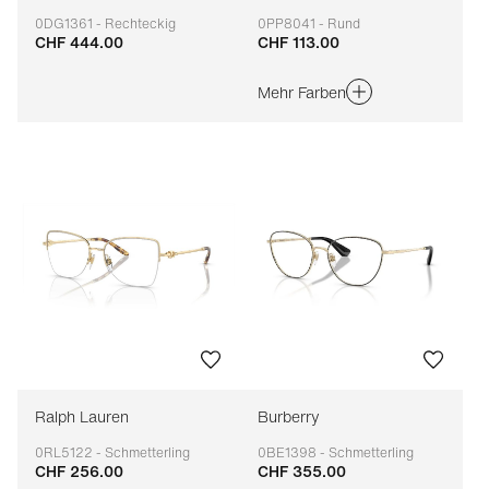
0DG1361 - Rechteckig
0PP8041 - Rund
CHF 444.00
CHF 113.00
Anpassbar
Anpassbar
Mehr Farben
Ralph Lauren
Burberry
0RL5122 - Schmetterling
0BE1398 - Schmetterling
CHF 256.00
CHF 355.00
Anpassbar
Anpassbar