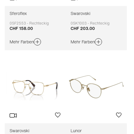
Sferoflex
Swarovski
0SF2553 - Rechteckig
0SK1003 - Rechteckig
CHF 158.00
CHF 203.00
Anpassbar
Anpassbar
Mehr Farben
Mehr Farben
Swarovski
Lunor