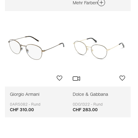
Mehr Farben
Giorgio Armani
Dolce & Gabbana
0AR5082 - Rund
0DG1322 - Rund
CHF 310.00
CHF 283.00
Anpassbar
Anpassbar