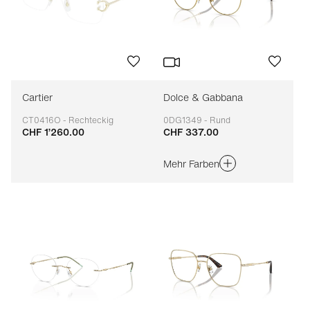
Cartier
Dolce & Gabbana
CT0416O - Rechteckig
0DG1349 - Rund
CHF 1’260.00
CHF 337.00
Anpassbar
Anpassbar
Mehr Farben