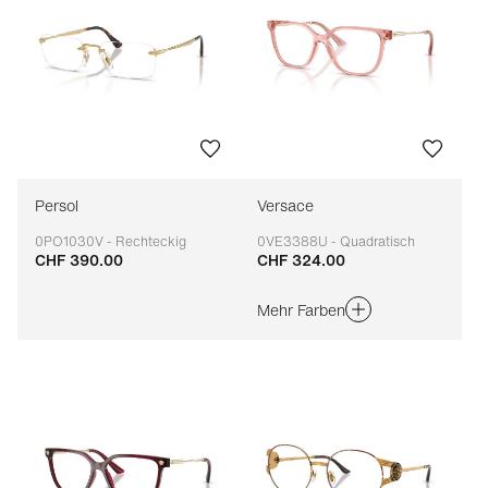
Persol
Versace
0PO1030V - Rechteckig
0VE3388U - Quadratisch
CHF 390.00
CHF 324.00
Anpassbar
Anpassbar
Mehr Farben