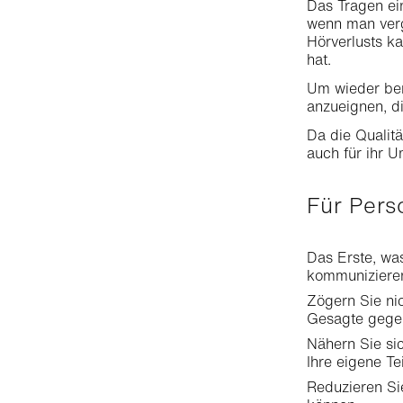
Das Tragen ei
wenn man verg
Hörverlusts k
hat.
Um wieder bere
anzueignen, di
Da die Qualit
auch für ihr U
Für Per
Das Erste, was
kommunizieren
Zögern Sie nic
Gesagte gegeb
Nähern Sie si
Ihre eigene T
Reduzieren Si