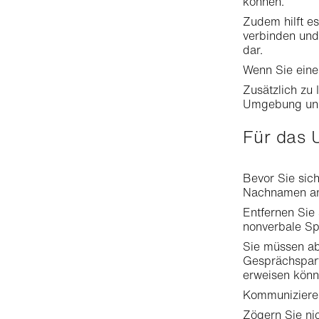
können.
Zudem hilft e
verbinden und 
dar.
Wenn Sie eine 
Zusätzlich zu 
Umgebung und
Für das
Bevor Sie sic
Nachnamen an.
Entfernen Sie 
nonverbale Sp
Sie müssen abe
Gesprächspart
erweisen könne
Kommunizieren
Zögern Sie ni