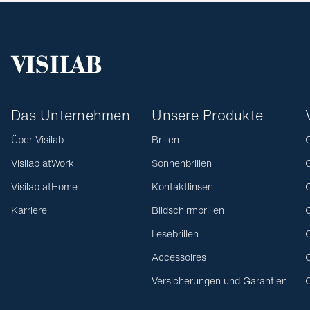
Das Unternehmen
Unsere Produkte
Über Visilab
Brillen
O
Visilab atWork
Sonnenbrillen
O
Visilab atHome
Kontaktlinsen
O
Karriere
Bildschirmbrillen
O
Lesebrillen
O
Accessoires
O
Versicherungen und Garantien
O