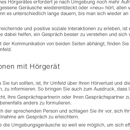
nes Hörgerätes erfordert je nach Umgebung noch mehr Aufm
essene Geräusche wiederentdeckt oder «neu» hört, allen 
ann es unterschiedlich lange dauern, bis man sich wieder 
ichernde und positive soziale Interaktionen zu erleben, ist 
e dabei helfen, ein Gespräch besser zu verstehen und sich vo
ät der Kommunikation von beiden Seiten abhängt, finden Sie 
mfeld.
sonen mit Hörgerät
 Sie tun sollten, ist, Ihr Umfeld über Ihren Hörverlust und 
, zu informieren. So bringen Sie auch zum Ausdruck, dass Ih
ht, Ihre Gesprächspartnerin oder Ihren Gesprächspartner zu 
enenfalls anders zu formulieren.
ch der sprechenden Person und schlagen Sie ihr vor, sich I
eilnahme am Gespräch zu erleichtern.
e die Umgebungsgeräusche so weit wie möglich, um sich eff