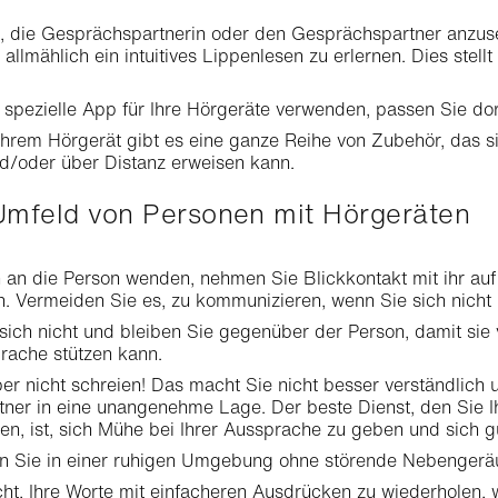
s, die Gesprächspartnerin oder den Gesprächspartner anz
allmählich ein intuitives Lippenlesen zu erlernen. Dies stel
spezielle App für Ihre Hörgeräte verwenden, passen Sie dor
Ihrem Hörgerät gibt es eine ganze Reihe von Zubehör, das sic
/oder über Distanz erweisen kann.
 Umfeld von Personen mit Hörgeräten
h an die Person wenden, nehmen Sie Blickkontakt mit ihr auf
 Vermeiden Sie es, zu kommunizieren, wenn Sie sich nicht
sich nicht und bleiben Sie gegenüber der Person, damit sie 
rache stützen kann.
r nicht schreien! Das macht Sie nicht besser verständlich 
ner in eine unangenehme Lage. Der beste Dienst, den Sie 
n, ist, sich Mühe bei Ihrer Aussprache zu geben und sich gut
 Sie in einer ruhigen Umgebung ohne störende Nebengerä
cht, Ihre Worte mit einfacheren Ausdrücken zu wiederholen, 