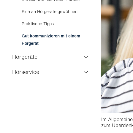
Funktionsweise des Gehörs
Sich an Hörgeräte gewöhnen
Die verschiedenen Arten von
Praktische Tipps
Hörverlust
Gut kommunizieren mit einem
Die ersten Anzeichen von Hörverlust
Hörgerät
Zusammenhänge zwischen
Hörgeräte
Gesundheit und Gehör
Hörlösungen
Hörservice
Die verschiedenen Typen und Reihen
Hördienstleistungen bei Visilab
von Hörgeräten bei Visilab
Die Garantien von Visilab
Stereophone Geräte
Zubehör
Im Allgemeine
Rückerstattungen und administrative
zum Überdenk
Unterstützung