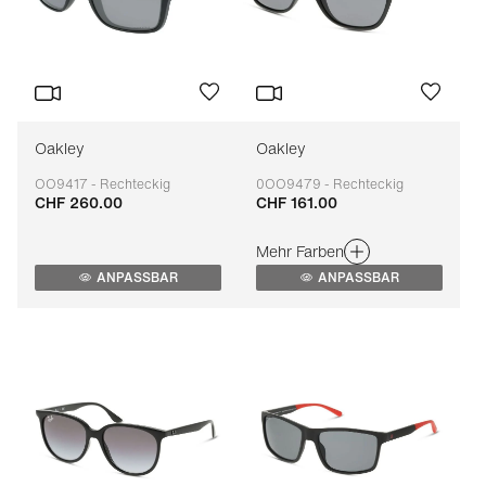
Oakley
Oakley
OO9417 - Rechteckig
0OO9479 - Rechteckig
CHF 260.00
CHF 161.00
Anpassbar
Anpassbar
Mehr Farben
ANPASSBAR
ANPASSBAR