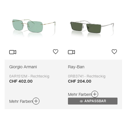
Giorgio Armani
Ray-Ban
0AR1512M - Rechteckig
0RB3741 - Rechteckig
CHF 402.00
CHF 204.00
Anpassbar
Anpassbar
Mehr Farben
Mehr Farben
ANPASSBAR