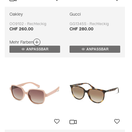
Oakley
Gucci
OO9102 - Rechteckig
GG1345S - Rechteckig
CHF 260.00
CHF 280.00
Anpassbar
Anpassbar
Mehr Farben
ANPASSBAR
ANPASSBAR