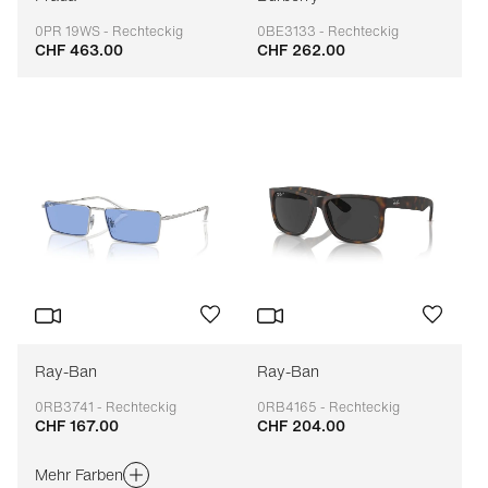
0PR 19WS - Rechteckig
0BE3133 - Rechteckig
CHF 463.00
CHF 262.00
Anpassbar
Anpassbar
Ray-Ban
Ray-Ban
0RB3741 - Rechteckig
0RB4165 - Rechteckig
CHF 167.00
CHF 204.00
Anpassbar
Anpassbar
Mehr Farben