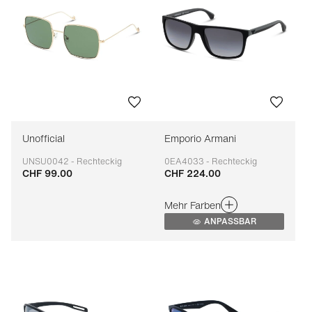
Unofficial
Emporio Armani
UNSU0042 - Rechteckig
0EA4033 - Rechteckig
CHF 99.00
CHF 224.00
Anpassbar
Anpassbar
Mehr Farben
ANPASSBAR