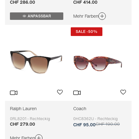
CHF 286.00
CHF 414.00
Anpassbar
Anpassbar
Mehr Farben
ANPASSBAR
SALE -50%
Ralph Lauren
Coach
0RL8201 - Rechteckig
0HC8362U - Rechteckig
CHF 279.00
CHF 190.00
Anpassbar
Anpassbar
CHF 95.00
Mehr Farben