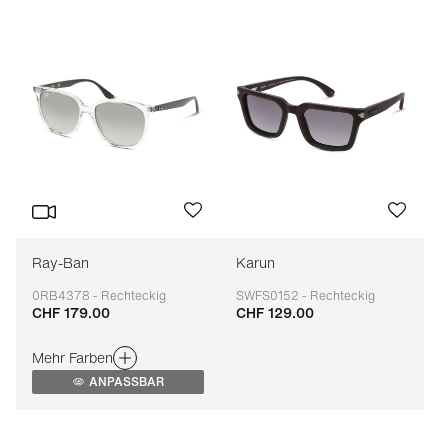
Ray-Ban
Karun
0RB4378 - Rechteckig
SWFS0152 - Rechteckig
CHF 179.00
CHF 129.00
Anpassbar
Anpassbar
Mehr Farben
ANPASSBAR