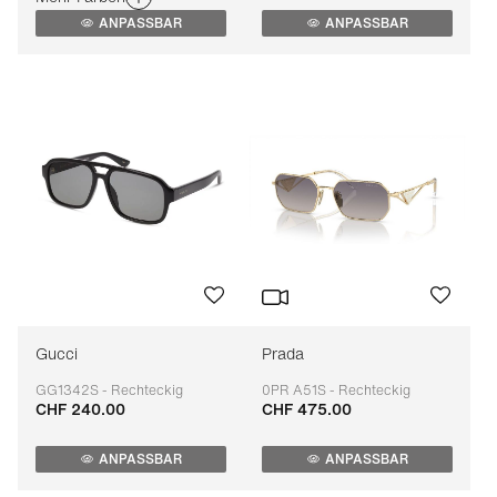
ANPASSBAR
ANPASSBAR
Gucci
Prada
GG1342S - Rechteckig
0PR A51S - Rechteckig
CHF 240.00
CHF 475.00
Anpassbar
Anpassbar
ANPASSBAR
ANPASSBAR