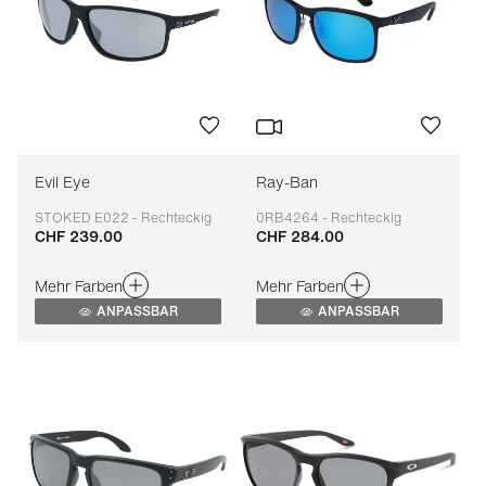
Evil Eye
Ray-Ban
STOKED E022 - Rechteckig
0RB4264 - Rechteckig
CHF 239.00
CHF 284.00
Anpassbar
Anpassbar
Mehr Farben
Mehr Farben
ANPASSBAR
ANPASSBAR