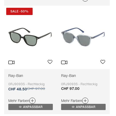
SALE -50%
Ray-Ban
Ray-Ban
0RJ9093S - Rechteckig
0RJ9093S - Rechteckig
CHF 97.00
CHF 97.00
Anpassbar
Anpassbar
CHF 48.50
Mehr Farben
Mehr Farben
ANPASSBAR
ANPASSBAR