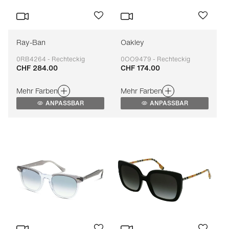
Ray-Ban
Oakley
0RB4264 - Rechteckig
0OO9479 - Rechteckig
CHF 284.00
CHF 174.00
Anpassbar
Anpassbar
Mehr Farben
Mehr Farben
ANPASSBAR
ANPASSBAR