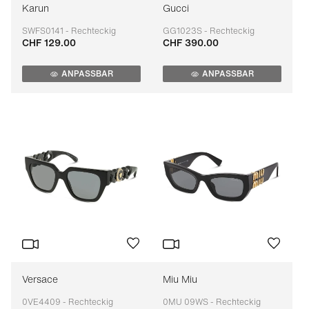
Karun
Gucci
SWFS0141 - Rechteckig
GG1023S - Rechteckig
CHF 129.00
CHF 390.00
Anpassbar
Anpassbar
ANPASSBAR
ANPASSBAR
Versace
Miu Miu
0VE4409 - Rechteckig
0MU 09WS - Rechteckig