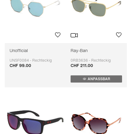
Unofficial
Ray-Ban
UNSF0084 - Rechteckig
0RB3636 - Rechteckig
CHF 99.00
CHF 211.00
Anpassbar
Anpassbar
ANPASSBAR