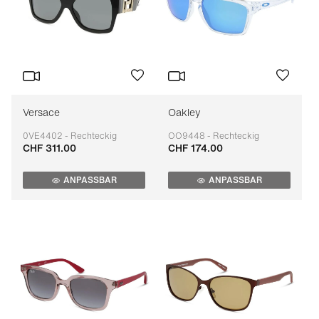
Versace
Oakley
0VE4402 - Rechteckig
OO9448 - Rechteckig
CHF 311.00
CHF 174.00
Anpassbar
Anpassbar
ANPASSBAR
ANPASSBAR