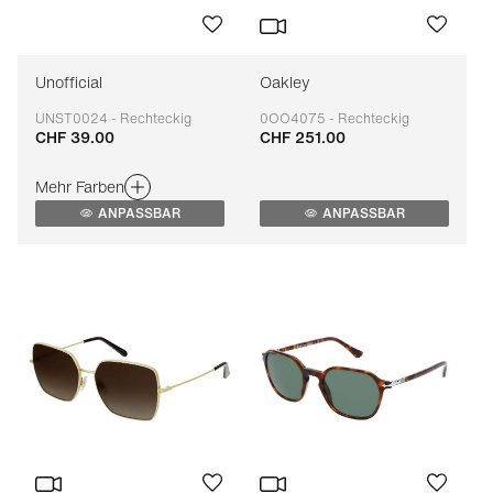
Unofficial
Oakley
UNST0024 - Rechteckig
0OO4075 - Rechteckig
CHF 39.00
CHF 251.00
Anpassbar
Anpassbar
Mehr Farben
ANPASSBAR
ANPASSBAR