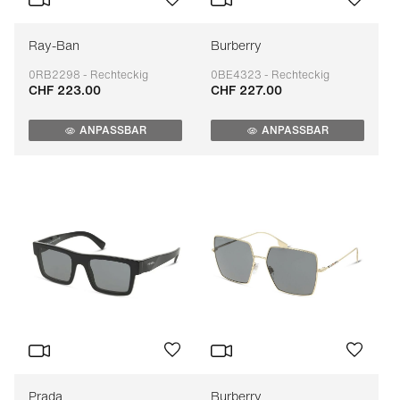
Ray-Ban
Burberry
0RB2298 - Rechteckig
0BE4323 - Rechteckig
CHF 223.00
CHF 227.00
Anpassbar
Anpassbar
ANPASSBAR
ANPASSBAR
Prada
Burberry