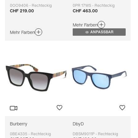
0OO9406 - Rechteckig
0PR 17WS - Rechteckig
CHF 219.00
CHF 463.00
Anpassbar
Anpassbar
Mehr Farben
Mehr Farben
ANPASSBAR
Burberry
DbyD
0BE4335 - Rechteckig
DBSM9011P - Rechteckig