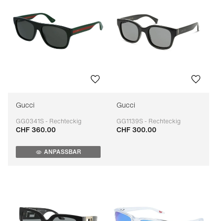
Gucci
Gucci
GG0341S - Rechteckig
GG1139S - Rechteckig
CHF 360.00
CHF 300.00
Anpassbar
Anpassbar
ANPASSBAR