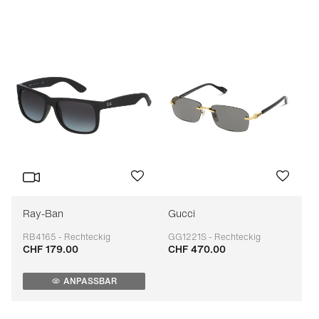
Preis (aufsteigend)
Preis (absteigend)
Bestseller
Filtern nach Marke
(A-Z)
Filtern nacht Marke
(Z-A)
Ray-Ban
Gucci
RB4165 - Rechteckig
GG1221S - Rechteckig
CHF 179.00
CHF 470.00
Anpassbar
Anpassbar
ANPASSBAR