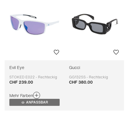
Evil Eye
Gucci
STOKED E022 - Rechteckig
GG1325S - Rechteckig
CHF 239.00
CHF 380.00
Anpassbar
Anpassbar
Mehr Farben
ANPASSBAR