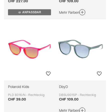
CHF 227.00
CHF 109.00
Anpassbar
Anpassbar
Mehr Farben
ANPASSBAR
Polaroid Kids
DbyD
PLD 8016/N - Rechteckig
DBSU9015P - Rechteckig
CHF 39.00
CHF 109.00
Anpassbar
Anpassbar
Mehr Farben