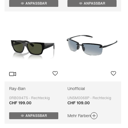
ANPASSBAR
ANPASSBAR
Ray-Ban
Unofficial
0RB0947S - Rechteckig
UNSM0068P - Rechteckig
CHF 199.00
CHF 109.00
Anpassbar
Anpassbar
Mehr Farben
ANPASSBAR