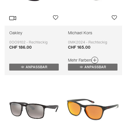
Oakley
Michael Kors
0OO9102 - Rechteckig
0MK2024 - Rechteckig
CHF 186.00
CHF 165.00
Anpassbar
Anpassbar
Mehr Farben
ANPASSBAR
ANPASSBAR