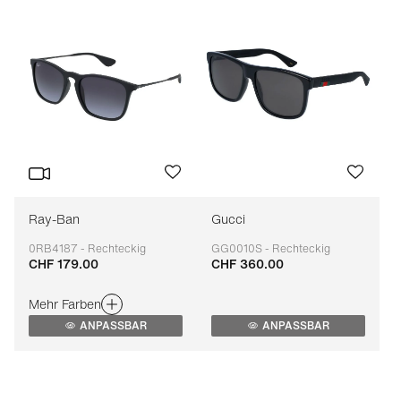
Ray-Ban
Gucci
0RB4187 - Rechteckig
GG0010S - Rechteckig
CHF 179.00
CHF 360.00
Anpassbar
Anpassbar
Mehr Farben
ANPASSBAR
ANPASSBAR