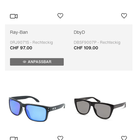
Ray-Ban
DbyD
0RJ9071S - Rechteckig
DBSF9007P - Rechteckig
CHF 97.00
CHF 109.00
Anpassbar
Anpassbar
ANPASSBAR