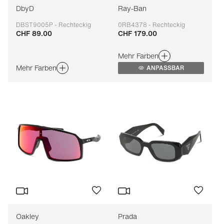
DbyD
Ray-Ban
DBST9005P - Rechteckig
0RB4378 - Rechteckig
CHF 89.00
CHF 179.00
Anpassbar
Anpassbar
Mehr Farben
Mehr Farben
ANPASSBAR
Oakley
Prada