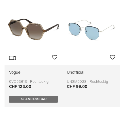
Vogue
Unofficial
0VO5361S - Rechteckig
UNSM0028 - Rechteckig
CHF 123.00
CHF 99.00
Anpassbar
Anpassbar
ANPASSBAR