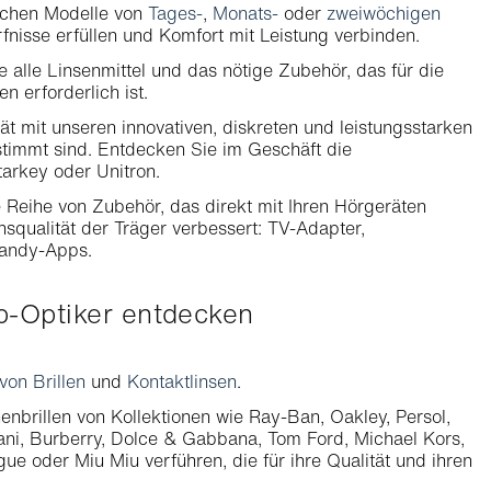
eichen Modelle von
Tages-
,
Monats-
oder
zweiwöchigen
rfnisse erfüllen und Komfort mit Leistung verbinden.
e alle Linsenmittel und das nötige Zubehör, das für die
n erforderlich ist.
ät mit unseren innovativen, diskreten und leistungsstarken
stimmt sind. Entdecken Sie im Geschäft die
arkey oder Unitron.
ne Reihe von Zubehör, das direkt mit Ihren Hörgeräten
qualität der Träger verbessert: TV-Adapter,
Handy-Apps.
ab-Optiker entdecken
on Brillen
und
Kontaktlinsen
.
enbrillen von Kollektionen wie Ray-Ban, Oakley, Persol,
ani, Burberry, Dolce & Gabbana, Tom Ford, Michael Kors,
ue oder Miu Miu verführen, die für ihre Qualität und ihren