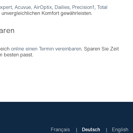
xpert
,
Acuvue
,
AirOptix
,
Dailies
,
Precision1
,
Total
d unvergleichlichen Komfort gewährleisten.
baren
leich
online einen Termin vereinbaren
. Sparen Sie Zeit
am besten passt.
Français
Deutsch
English