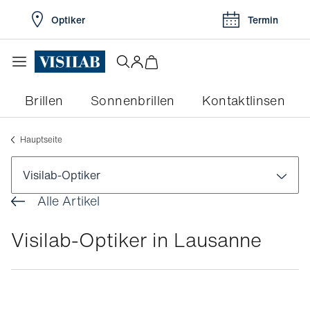
Optiker
Termin
Brillen
Sonnenbrillen
Kontaktlinsen
Hauptseite
Visilab-Optiker
Alle Artikel
Visilab-Optiker in Genf
Visilab-Optiker in Lausanne
Visilab-Optiker in Zurich
Visilab-Optiker in Basel