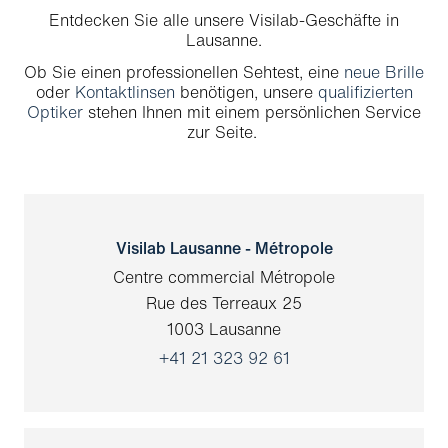
Visilab-Optiker in Chur
Entdecken Sie alle unsere Visilab-Geschäfte in
Lausanne.
Visilab-Optiker in Lausanne
Ob Sie einen professionellen Sehtest, eine
neue Brille
oder
Kontaktlinsen
benötigen, unsere
qualifizierten
Visilab-Optiker in Yverdon
Optiker
stehen Ihnen mit einem persönlichen Service
zur Seite.
Visilab-Optiker in Freiburg
Visilab-Optiker in Neuchâtel
Visilab Lausanne - Métropole
Centre commercial Métropole
Rue des Terreaux 25
1003 Lausanne
+41 21 323 92 61