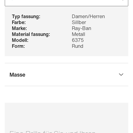
typ fassung:
Damen/Herren
farbe:
Sillber
marke:
Ray-Ban
material fassung:
Metall
modell:
6375
form:
Rund
Masse
stegbreite:
18 mm
glasbreite:
53 mm
bügellänge:
145 mm