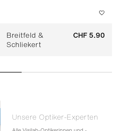
Breitfeld &
CHF 5.90
Schliekert
Unsere Optiker-Experten
Alle Visilab-Optikerinnen und -