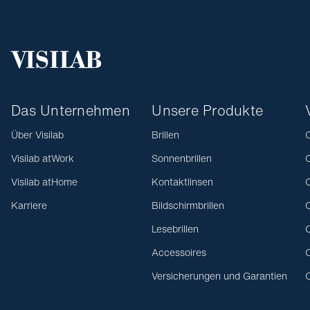
Das Unternehmen
Unsere Produkte
Über Visilab
Brillen
O
Visilab atWork
Sonnenbrillen
O
Visilab atHome
Kontaktlinsen
O
Karriere
Bildschirmbrillen
O
Lesebrillen
O
Accessoires
O
Versicherungen und Garantien
O