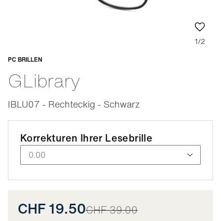
1/2
PC BRILLEN
Anpassbar
GLibrary
IBLU07 - Rechteckig - Schwarz
Korrekturen Ihrer Lesebrille
CHF 19.50
CHF 39.00