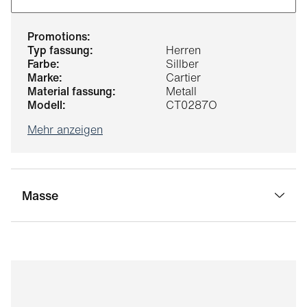
promotions:
typ fassung:
Herren
farbe:
Sillber
marke:
Cartier
material fassung:
Metall
modell:
CT0287O
Mehr anzeigen
Masse
stegbreite:
18 mm
glasbreite:
54 mm